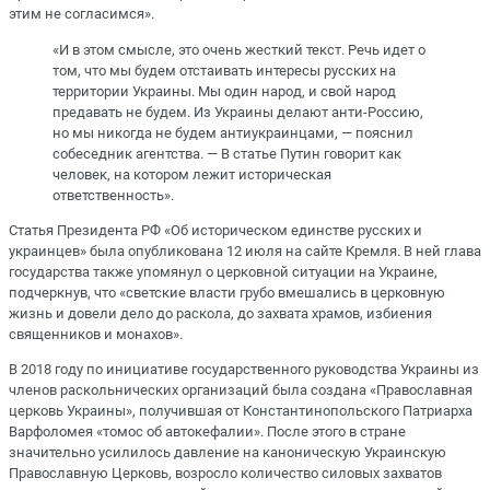
этим не согласимся».
«И в этом смысле, это очень жесткий текст. Речь идет о
том, что мы будем отстаивать интересы русских на
территории Украины. Мы один народ, и свой народ
предавать не будем. Из Украины делают анти-Россию,
но мы никогда не будем антиукраинцами, — пояснил
собеседник агентства. — В статье Путин говорит как
человек, на котором лежит историческая
ответственность».
Статья Президента РФ «Об историческом единстве русских и
украинцев» была опубликована 12 июля на сайте Кремля. В ней глава
государства также упомянул о церковной ситуации на Украине,
подчеркнув, что «светские власти грубо вмешались в церковную
жизнь и довели дело до раскола, до захвата храмов, избиения
священников и монахов».
В 2018 году по инициативе государственного руководства Украины из
членов раскольнических организаций была создана «Православная
церковь Украины», получившая от Константинопольского Патриарха
Варфоломея «томос об автокефалии». После этого в стране
значительно усилилось давление на каноническую Украинскую
Православную Церковь, возросло количество силовых захватов