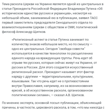
Тема раскола Церкви на Украине является одной из центральных в
статье Президента Российской Федерации Владимира Путина «Об
историческом единстве русских и украинцев», несмотря на
небольшой объем, занимаемый ею в публикации, заявил ТАСС
первый заместитель председателя Синодального отдела по
взаимоотношениям Церкви с обществом и СМИ, политический
философ Александр Щипков.
«Религиозный аспект в статье Путина занимает по
количеству знаков небольшое место, но по смыслу —
одно из центральных. Сегодня "свобода совести"
используется в качестве технологии по расщеплению
единого народа на враждующие группы. Речь идет об
отрыве тех русских, которые сейчас живут на Украине, от
русских в России. Для этого создается искусственный
религиозный раскол. Президент называет этот фактор
наряду с другими — территориальными, культурными,
языковыми. Так что речь идет не о противостоянии
внутри Православия, например, из-за возникновения
ересей, а об искусственном расколе, организованном
политическими силами», — сказал А.В. Щипков.
По мнению эксперта, основной посыл публикации, объясняющей
причины, в частности, церковного раскола, в том, «что мы никогда с