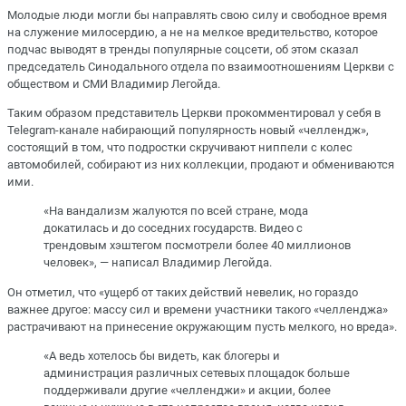
Молодые люди могли бы направлять свою силу и свободное время
на служение милосердию, а не на мелкое вредительство, которое
подчас выводят в тренды популярные соцсети, об этом сказал
председатель Синодального отдела по взаимоотношениям Церкви с
обществом и СМИ Владимир Легойда.
Таким образом представитель Церкви прокомментировал у себя в
Telegram-канале набирающий популярность новый «челлендж»,
состоящий в том, что подростки скручивают ниппели с колес
автомобилей, собирают из них коллекции, продают и обмениваются
ими.
«На вандализм жалуются по всей стране, мода
докатилась и до соседних государств. Видео с
трендовым хэштегом посмотрели более 40 миллионов
человек», — написал Владимир Легойда.
Он отметил, что «ущерб от таких действий невелик, но гораздо
важнее другое: массу сил и времени участники такого «челленджа»
растрачивают на принесение окружающим пусть мелкого, но вреда».
«А ведь хотелось бы видеть, как блогеры и
администрация различных сетевых площадок больше
поддерживали другие «челленджи» и акции, более