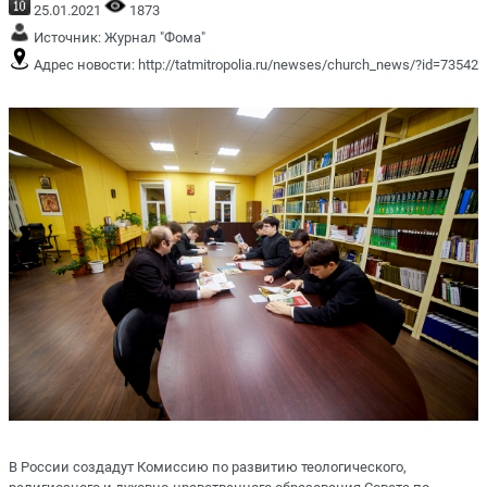
25.01.2021
1873
Источник:
Журнал "Фома"
Адрес новости:
http://tatmitropolia.ru/newses/church_news/?id=73542
В России создадут Комиссию по развитию теологического,