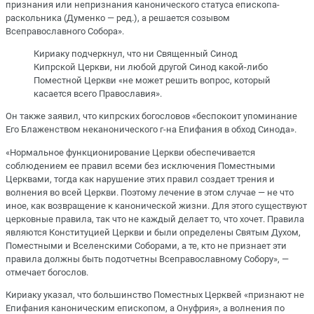
признания или непризнания канонического статуса епископа-
раскольника (Думенко — ред.), а решается созывом
Всеправославного Собора».
Кириаку подчеркнул, что ни Священный Синод
Кипрской Церкви, ни любой другой Синод какой-либо
Поместной Церкви «не может решить вопрос, который
касается всего Православия».
Он также заявил, что кипрских богословов «беспокоит упоминание
Его Блаженством неканонического г-на Епифания в обход Синода».
«Нормальное функционирование Церкви обеспечивается
соблюдением ее правил всеми без исключения Поместными
Церквами, тогда как нарушение этих правил создает трения и
волнения во всей Церкви. Поэтому лечение в этом случае — не что
иное, как возвращение к канонической жизни. Для этого существуют
церковные правила, так что не каждый делает то, что хочет. Правила
являются Конституцией Церкви и были определены Святым Духом,
Поместными и Вселенскими Соборами, а те, кто не признает эти
правила должны быть подотчетны Всеправославному Собору», —
отмечает богослов.
Кириаку указал, что большинство Поместных Церквей «признают не
Епифания каноническим епископом, а Онуфрия», а волнения по