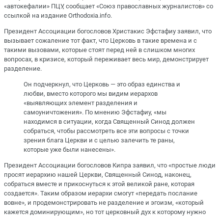
«автокефалии» ПЦУ, сообщает «Союз православных журналистов» со
ссылкой на издание Orthodoxia.info.
Президент Ассоциации богословов Христакис Эфстафиу заявил, что
вызывает сожаление тот факт, что Церковь в такие времена и с
такими вызовами, которые стоят перед ней в слишком многих
вопросах, в кризисе, который переживает весь мир, демонстрирует
разделение.
Он подчеркнул, что Церковь — это образ единства и
любви, вместо которого мы видим иерархов
«выявляющих элемент разделения и
самоуничтожения». По мнению Эфстафиу, «мы
находимся в ситуации, когда Священный Синод должен
собраться, чтобы рассмотреть все эти вопросы с точки
зрения блага Церкви и с целью залечить те раны,
которые уже были нанесены».
Президент Ассоциации богословов Кипра заявил, что «простые люди
просят иерархию нашей Церкви, Священный Синод, наконец,
собраться вместе и прикоснуться к этой великой ране, которая
создается». Таким образом иерархи смогут «передать послание
вовне», и продемонстрировать не разделение и эгоизм, «который
кажется доминирующим», но тот церковный дух к которому нужно