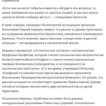
стремиться.
«Если они не могут собраться вместе и обсудить эти вопросы, то
какие требования они имеют от простых людей» и как они смогут
«донести более глубокую весть?», — спрашивает богослов.
В свою очередь, президент Всекипрской ассоциации греческих
богословов Георгий Кириаку заявил, что раскол в Церкви произошел
из-за решения архиепископа Хризостома, самовольно помянувшего
Думенко. По его мнению, единственным «лекарством» в данной
ситуации — это возвращение к канонической жизни.
Кириаку подчеркнул, что полностью согласен с митрополитом
Морфским Неофитом, который считает каноническим митрополитом
Киева Блаженнейшего Онуфрия «с самого начала признанным
таковым Вселенским патриархатом, и не смещенного за
канонические проступки». В то же время, утверждает богослов,
«Епифаний по неизвестным причинам внезапно признается
Вселенским Патриархатом митрополитом Киевским». Он указал, что
данная ситуация не соответствует правилам Православной Церкви,
согласно которым нельзя иметь двух митрополитов на одной
территории.
По мнению Кириаку, «проблема не может быть решена
синодальными решениями Поместных Церквей, относительно