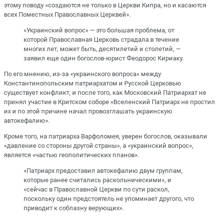
этому поводу «создаются не только в Церкви Кипра, но и касаются
всех Поместных Православных Церквей».
«Украинский вопрос» — это большая проблема, от
которой Православная Церковь страдала в течение
многих лет, может быть, десятилетий и столетий, —
заявил еще один богослов-юрист Феодорос Кириаку.
По его мнению, из-за «украинского вопроса» между
Константинопольским патриархатом и Русской Церковью
существует конфликт, и после того, как Московский Патриархат не
принял участие в Критском соборе «Вселенский Патриарх не простил
их и по этой причине начал провозглашать украинскую
автокефалию».
Кроме того, на патриарха Варфоломея, уверен богослов, оказывали
«давление со стороны другой страны», а «украинский вопрос»,
является «частью геополитических планов».
«Патриарх предоставил автокефалию двум группам,
которые ранее считались раскольническими», и
«сейчас в Православной Церкви по сути раскол,
поскольку один предстоятель не упоминает другого, что
приводит к соблазну верующих».