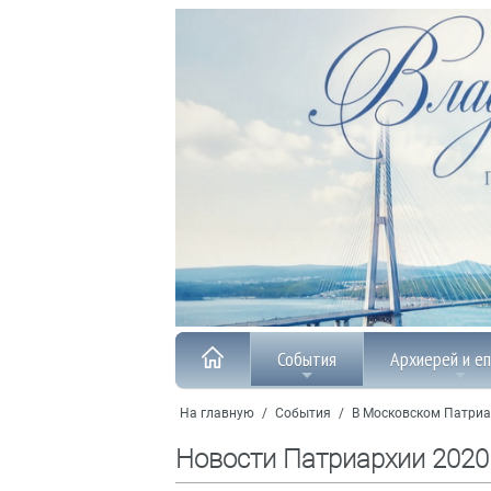
События
Архиерей и е
На главную
/
События
/
В Московском Патриа
Новости Патриархии 2020