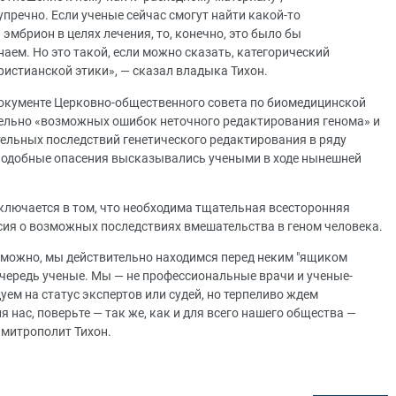
упречно. Если ученые сейчас смогут найти какой-то
эмбрион в целях лечения, то, конечно, это было бы
знаем. Но это такой, если можно сказать, категорический
ристианской этики», — сказал владыка Тихон.
документе Церковно-общественного совета по биомедицинской
тельно «возможных ошибок неточного редактирования генома» и
ельных последствий генетического редактирования в ряду
 Подобные опасения высказывались учеными в ходе нынешней
аключается в том, что необходима тщательная всесторонняя
сия о возможных последствиях вмешательства в геном человека.
зможно, мы действительно находимся перед неким "ящиком
очередь ученые. Мы — не профессиональные врачи и ученые-
дуем на статус экспертов или судей, но терпеливо ждем
нас, поверьте — так же, как и для всего нашего общества —
 митрополит Тихон.