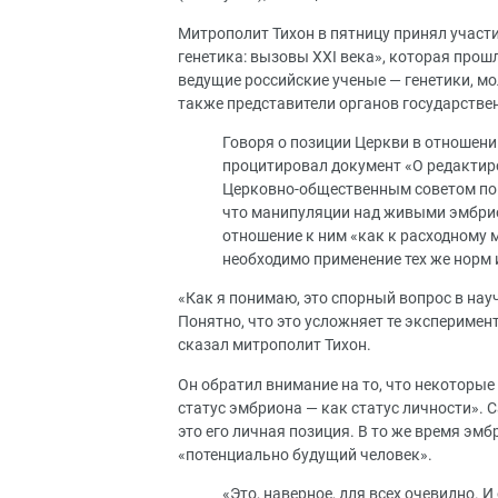
Митрополит Тихон в пятницу принял участ
генетика: вызовы XXI века», которая прош
ведущие российские ученые — генетики, мо
также представители органов государстве
Говоря о позиции Церкви в отношени
процитировал документ «О редактиро
Церковно-общественным советом по би
что манипуляции над живыми эмбри
отношение к ним «как к расходному 
необходимо применение тех же норм 
«Как я понимаю, это спорный вопрос в на
Понятно, что это усложняет те эксперимент
сказал митрополит Тихон.
Он обратил внимание на то, что некоторые
статус эмбриона — как статус личности». С
это его личная позиция. В то же время эм
«потенциально будущий человек».
«Это, наверное, для всех очевидно. И