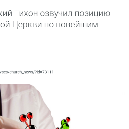
ий Тихон озвучил позицию
ной Церкви по новейшим
newses/church_news/?id=73111