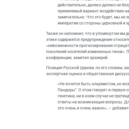
действительно, далеко-далеко не без
приемлемый вариант воздействия на 
замечательно. Что это будет, мы не 
императив со стороны церковной и х
Также он напомнил, что в упомянутом им 
этике содержится предупреждение относи
«невозможности прогнозирования отрицат
поколений носителей измененных генов».
конференции, заметил архиерей.
Позиция Русской Церкви, по его словам, з
экспертная оценка и общественная дискус
«Не хочется быть алармистом, но во
Пандоры". О этом говорят в первую 
генетики, ни в коем случае не претен
ответы на возникающие вопросы. Для 
это очень и очень важно», — добавил