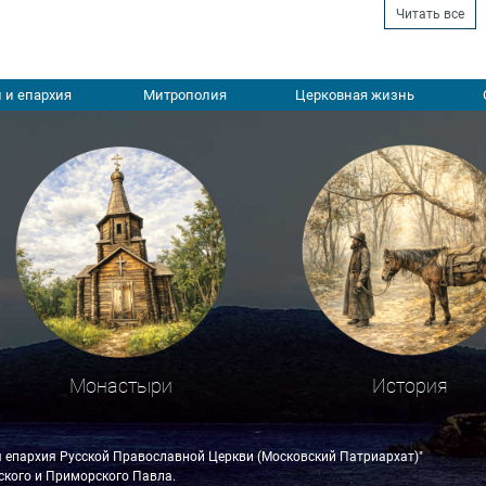
Читать все
 и епархия
Митрополия
Церковная жизнь
Монастыри
История
я епархия Русской Православной Церкви (Московский Патриархат)"
кого и Приморского Павла.