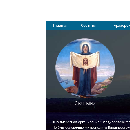
Главная
События
Архиерей
Святыни
© Религиозная организация "Владивостокска
По благословению митрополита Владивостокс