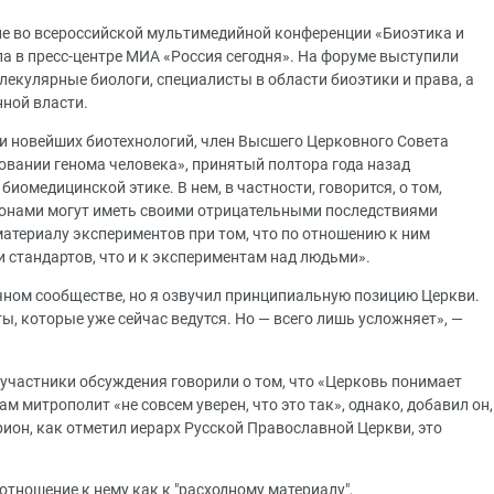
ие во всероссийской мультимедийной конференции «Биоэтика и
ла в пресс-центре МИА «Россия сегодня». На форуме выступили
лекулярные биологи, специалисты в области биоэтики и права, а
нной власти.
и новейших биотехнологий, член Высшего Церковного Совета
вании генома человека», принятый полтора года назад
омедицинской этике. В нем, в частности, говорится, о том,
онами могут иметь своими отрицательными последствиями
материалу экспериментов при том, что по отношению к ним
и стандартов, что и к экспериментам над людьми».
учном сообществе, но я озвучил принципиальную позицию Церкви.
ы, которые уже сейчас ведутся. Но — всего лишь усложняет», —
 участники обсуждения говорили о том, что «Церковь понимает
ам митрополит «не совсем уверен, что это так», однако, добавил он,
брион, как отметил иерарх Русской Православной Церкви, это
 отношение к нему как к "расходному материалу",