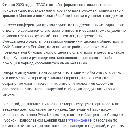
9 июня 2020 года в ТАСС в онлайн-формате состоялась пресс-
конференция, посвященная открытию для прихожан православных
храмов в Москве и социальной работе Церкви в условиях пандемии.
В пресс-конференции приняли участие председатель Синодального
отдела по церковной благотворительности и социальному служению
епископ Орехово-Зуевский Пантелеимон, председатель
Синодального отдела по взаимоотношениям церкви с обществом и
СМИ Владимир Легойда, помощник по работе с епархиями
председателя Синодального отдела по благотворительности диакон
Игорь Куликов и руководитель московского церковного штаба
помощи в период коронавируса Анна Белавина.
Говоря о вынужденных ограничениях, Владимир Легойда отметил,
что все меры, которые принимала Церковь, направлены на
сохранение жизни людей, и именно они позволили сдержать
распространение коронавирусной инфекции среди клириков и
мирян.
В.Р. Легойда напомнил, что еще 17 марта текущего года, то есть до
введения жестких карантинных мер, Святейшим Патриархом
Московским и всея Руси Кириллом, а затем и Священным Синодом
Русской Православной Церкви была
утверждена
и разослана по
регионам «Инструкция настоятелям приходов и подворий, игуменам