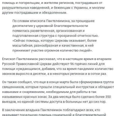
помощь и погорельцам, и жителям регионов, пострадавших от
разрушительных наводнений, и беженцам с Украины, и многим
другим пострадавшим и обездоленным.
По словам епископа Пантелеимона, за прошедшее
десятилетие у церковной благотворительности
появилась разветвленная, организованная и
подготовленная структура с прозрачной отчетностью.
«Сейчас помощь, которую Церковь оказывает, более
масштабная, разнообразная и качественная, в ней
принимает участие огромное количество людей».
Епископ Пантелеимон рассказал, что в настоящее время в епархиях
Русской Православной Церкви действуют 96 горячих линий для
помощи нуждающимся, добавив, что за время пандемии количество
звонков выросло в десятки, а в некоторых регионах и в сотни раз.
Он также сообщил, что еще в конце марта была сформирована группа
священников, которые прошли специальный инструктаж и обладают
навыками и снаряжением, необходимым для работы в так
называемых красных зонах. За два месяца было сделано более 350
выездов, но единой системы доступа в больницы нет до сих пор.
В заключение владыка Пантелеимон поблагодарил всех, кто
оказывает посильную помощь социальной и благотворительной