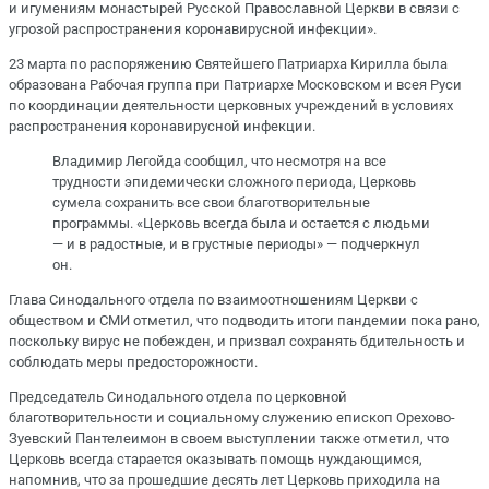
и игумениям монастырей Русской Православной Церкви в связи с
угрозой распространения коронавирусной инфекции».
23 марта по распоряжению Святейшего Патриарха Кирилла была
образована Рабочая группа при Патриархе Московском и всея Руси
по координации деятельности церковных учреждений в условиях
распространения коронавирусной инфекции.
Владимир Легойда сообщил, что несмотря на все
трудности эпидемически сложного периода, Церковь
сумела сохранить все свои благотворительные
программы. «Церковь всегда была и остается с людьми
— и в радостные, и в грустные периоды» — подчеркнул
он.
Глава Синодального отдела по взаимоотношениям Церкви с
обществом и СМИ отметил, что подводить итоги пандемии пока рано,
поскольку вирус не побежден, и призвал сохранять бдительность и
соблюдать меры предосторожности.
Председатель Синодального отдела по церковной
благотворительности и социальному служению епископ Орехово-
Зуевский Пантелеимон в своем выступлении также отметил, что
Церковь всегда старается оказывать помощь нуждающимся,
напомнив, что за прошедшие десять лет Церковь приходила на