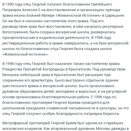
В 1990 году отец Георгий получил благословение Святейшего
Патриарха Алексия II на восстановление и организацию прихода
храма иконы Божией Матери «Живоносный Источник» в Царицыне.
Он же был и назначен настоятелем этого храма. Под его
руководством храм был восстановлен, в нём начались регулярные
богослужения, была создана воскресная школа, развернулась
просветительская и издательская деятельность. В 1998 году
реставрационные работы в храме завершились, а на базе воскресной
школы по благословению отца Георгия была создана школа
«Живоносный источник».
В 1998 году отец Георгий был назначен также настоятелем храма
Рождества Пресвятой Богородицы в Крылатском. Под руководством
батюшки небольшой храм в Крылатском был расширен при
сохранении его архитектуры. Было выстроено отдельное здание
крестильного храма и воскресной школы. Было организовано
духовное образование детей, молодёжи и взрослых, и на регулярной
основе организована благотворительная работа. С 1998 года по
благословению протоиерея Георгия Бреева проводятся для
школьников праздники славянской письменности и культуры, за что
отец Георгий получил особую благодарность патриарха Кирилла.
Митрофорный протоиерей Георгий Бреев был одним из старейших
московских клириков. Как епархиальный духовник Москвы дважды в