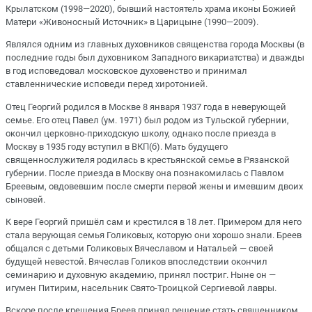
Крылатском (1998—2020), бывший настоятель храма иконы Божией
Матери «Живоносный Источник» в Царицыне (1990—2009).
Являлся одним из главных духовников священства города Москвы (в
последние годы был духовником Западного викариатства) и дважды
в год исповедовал московское духовенство и принимал
ставленнические исповеди перед хиротонией.
Отец Георгий родился в Москве 8 января 1937 года в неверующей
семье. Его отец Павел (ум. 1971) был родом из Тульской губернии,
окончил церковно-приходскую школу, однако после приезда в
Москву в 1935 году вступил в ВКП(б). Мать будущего
священнослужителя родилась в крестьянской семье в Рязанской
губернии. После приезда в Москву она познакомилась с Павлом
Бреевым, овдовевшим после смерти первой жены и имевшим двоих
сыновей.
К вере Георгий пришёл сам и крестился в 18 лет. Примером для него
стала верующая семья Голиковых, которую они хорошо знали. Бреев
общался с детьми Голиковых Вячеславом и Натальей — своей
будущей невестой. Вячеслав Голиков впоследствии окончил
семинарию и духовную академию, принял постриг. Ныне он —
игумен Питирим, насельник Свято-Троицкой Сергиевой лавры.
Вскоре после крещения Бреев принял решение стать священником.