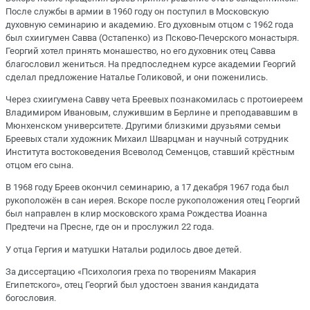
После службы в армии в 1960 году он поступил в Московскую
духовную семинарию и академию. Его духовным отцом с 1962 года
был схиигумен Савва (Остапенко) из Псково-Печерского монастыря.
Георгий хотел принять монашество, но его духовник отец Савва
благословил жениться. На предпоследнем курсе академии Георгий
сделал предложение Наталье Голиковой, и они поженились.
Через схиигумена Савву чета Бреевых познакомилась с протоиереем
Владимиром Ивановым, служившим в Берлине и преподававшим в
Мюнхенском университете. Другими близкими друзьями семьи
Бреевых стали художник Михаил Шварцман и научный сотрудник
Института востоковедения Всеволод Семенцов, ставший крёстным
отцом его сына.
В 1968 году Бреев окончил семинарию, а 17 декабря 1967 года был
рукоположён в сан иерея. Вскоре после рукоположения отец Георгий
был направлен в клир московского храма Рождества Иоанна
Предтечи на Пресне, где он и прослужил 22 года.
У отца Гергия и матушки Натальи родилось двое детей.
За диссертацию «Психология греха по творениям Макария
Египетского», отец Георгий был удостоен звания кандидата
богословия.