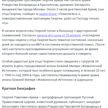
митрофорный протоиерей Георгий Бреев, настоятель храма
Рождества Богородицы в Крылатском, духовник Западного
викариатства города Москвы. Около 3 часов дня Николай Бреев, сын
отца Георгия, сообщил в
своем блоге
: «Помолитесь о
новопреставленном протоиерее Георгии, ушёл ко Господу только
что».
В начале апреля отец Георгий попал в больницу с двусторонней
пневмонией. Согласно
записи его сына от 25 апреля
, «последние
полторы недели у отца Георгия было тяжелое состояние, несколько
дней он находился на ИВЛ в состоянии искусственной комы». После
чего наступило кратковременное улучшение ситуации, во время
которого больной начал самостоятельно дышать и говорить.
Особой радостью для отца Георгия стало свидание с супругой 24
апреля, в день празднования иконы Божией Матери «Живоносный
Источник», который был особенно дорог почившему, в течение 20 лет,
с 1990-го под 2009-й годы, настоятельствовавшему в храме храма
иконы Божией Матери «Живоносный Источник» в Царицыне.
Краткая биография
Георгий Павлович Бреев — митрофорный протоиерей Русской
Православной Церкви, известный духовник, публицист, кандидат
богословия. Настоятель храма Рождества Пресвятой Богородицы в