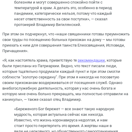
болезням и могут совершенно спокойно пойти с
температурой в храм. А делать это, особенно в период
пандемии, категорически нельзя, потому что каждый
несет ответственность за свои поступки», — сказал
протоиерей Владимир Вигилянский.
При этом он подчеркнул, что «наши священники готовы преумножить
свои труды по посещению больных прихожан на дому — мы готовы
приехать к ним для совершения таинств Елеосвящения, Исповеди,
Причащения».
«Я, как настоятель храма, приветствую те
рекомендации
, которые
были присланы из Патриархии. Видно, что текст писали люди,
которые тщательно продумали каждый пункт и при этом смогли
соблюсти "золотую середину". При этом я никогда не посоветую
своим прихожанам воздерживаться от посещения служб. Однако
внебогослужебную деятельность, которая у нас очень богата и
которую мне очень больно прекращать, мы полностью отправили на
каникулы», — также сказал отец Владимир.
«Береженого Бог бережет — все знают такую народную
мудрость, которая актуальна сейчас как никогда.
Известно, что жизнь коронавируса недолгая, и нам
стоит просто перетерпеть это время. А жертвы наши в
виде не церковного, но общественного самоограничения