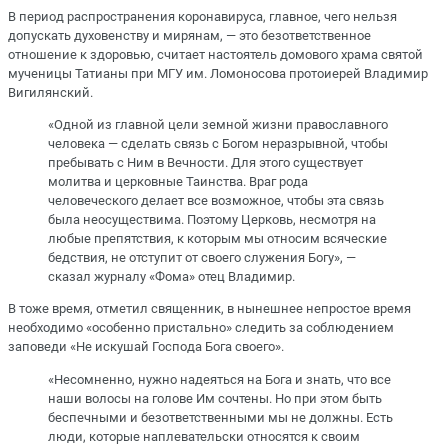
В период распространения коронавируса, главное, чего нельзя
допускать духовенству и мирянам, — это безответственное
отношение к здоровью, считает настоятель домового храма святой
мученицы Татианы при МГУ им. Ломоносова протоиерей Владимир
Вигилянский.
«Одной из главной цели земной жизни православного
человека — сделать связь с Богом неразрывной, чтобы
пребывать с Ним в Вечности. Для этого существует
молитва и церковные Таинства. Враг рода
человеческого делает все возможное, чтобы эта связь
была неосуществима. Поэтому Церковь, несмотря на
любые препятствия, к которым мы относим всяческие
бедствия, не отступит от своего служения Богу», —
сказал журналу «Фома» отец Владимир.
В тоже время, отметил священник, в нынешнее непростое время
необходимо «особенно пристально» следить за соблюдением
заповеди «Не искушай Господа Бога своего».
«Несомненно, нужно надеяться на Бога и знать, что все
наши волосы на голове Им сочтены. Но при этом быть
беспечными и безответственными мы не должны. Есть
люди, которые наплевательски относятся к своим