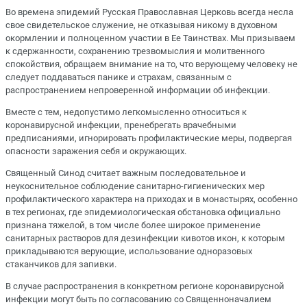
Во времена эпидемий Русская Православная Церковь всегда несла
свое свидетельское служение, не отказывая никому в духовном
окормлении и полноценном участии в Ее Таинствах. Мы призываем
к сдержанности, сохранению трезвомыслия и молитвенного
спокойствия, обращаем внимание на то, что верующему человеку не
следует поддаваться панике и страхам, связанным с
распространением непроверенной информации об инфекции.
Вместе с тем, недопустимо легкомысленно относиться к
коронавирусной инфекции, пренебрегать врачебными
предписаниями, игнорировать профилактические меры, подвергая
опасности заражения себя и окружающих.
Священный Синод считает важным последовательное и
неукоснительное соблюдение санитарно-гигиенических мер
профилактического характера на приходах и в монастырях, особенно
в тех регионах, где эпидемиологическая обстановка официально
признана тяжелой, в том числе более широкое применение
санитарных растворов для дезинфекции кивотов икон, к которым
прикладываются верующие, использование одноразовых
стаканчиков для запивки.
В случае распространения в конкретном регионе коронавирусной
инфекции могут быть по согласованию со Священноначалием