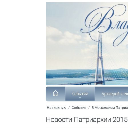
События
Архиерей и е
На главную
/
События
/
В Московском Патриа
Новости Патриархии 2015