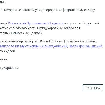
ла.
тным ходом по главной улице города к кафедральному собору
ерарх
Румынской Православной Церкови
митрополит Клужский
тметил особую важность международных встреч для
телями Поместных Церквей.
а спортивной арене города Клуж-Напока. Церемонию возглавил
 Митрополит Мунтенский и Добруджийский, Патриарх Румынский
го Андрея.
вновь.
триархия.ru
Читать все