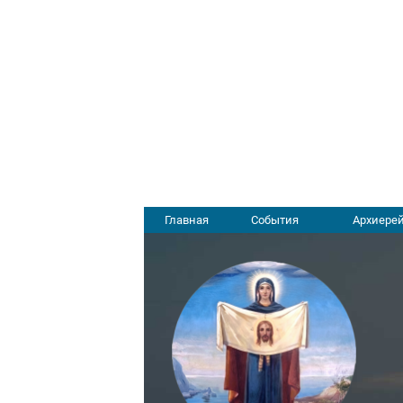
Главная
События
Архиерей