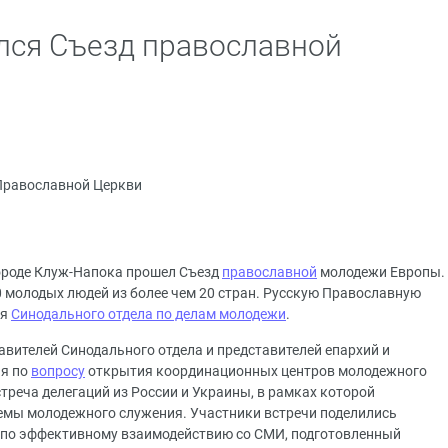
лся Съезд православной
Православной Церкви
городе Клуж-Напока прошел Съезд
православной
молодежи Европы.
0 молодых людей из более чем 20 стран. Русскую Православную
ия
Синодального отдела по делам молодежи
.
авителей Синодального отдела и представителей епархий и
ья по
вопросу
открытия координационных центров молодежного
стреча делегаций из России и Украины, в рамках которой
емы молодежного служения. Участники встречи поделились
с по эффективному взаимодействию со СМИ, подготовленный