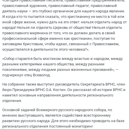
«Сегодня православный писатель, православный предприниматель,
православный художник, православный педагог, православный
деятель науки — это глубоко органичное для нашего народа явление.
И когда кто-то пытается сказать, что христианину не место в той или
иной сфере жизни, нужно дать на это ответ: нельзя отделить народ от
народа! Нельзя ли отделить Церковь от общества! Нельзя отделить
православного мирянина от того, что он должен делать в своей
профессиональной сфере именно как христианин, поступая по
заповедям Христовым, чтобы идеал, связанный с Православием,
осуществлялся в деятельности этого человека?».
«Собор старается быть мостиком между властью и народом, между
разными категориями нашего общества, между разными
поколениями, между людьми разных жизненных призваний», —
подчеркнул отец Всеволод.
На собрании также выступил руководитель Секретариата ВРНС, член
бюро Президиума ВРНС О.А. Костин. Он рассказал об истории ВРНС и
наметил основные направления деятельности регионального
отделения.
Основной задачей Всемирного русского народного собора, по
мнению выступавшего, является содействие всестороннему
развитию русского народа. Для этого необходимо проводить на базе
регионального отделения постоянный мониторинг