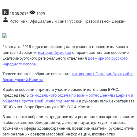
25.08.2015
1929
Источник:
Официальный сайт Русской Православной Церкви
24 августа 2015 года в конференц-зале духовно-просветительского
центра «Царский»
Екатеринбургской
епархии состоялось собрание
Екатеринбургского регионального отделения
Всемирного русского
народного собора
.
Торжественное собрание возглавил
митрополит Екатеринбургский и
Верхотурский Кирилл
.
В работе собрания приняли участие заместитель главы ВРНС,
председатель
Синодального отдела по взаимоотношениям Церкви и
общества
протоиерей Всеволод Чаплин
и руководитель Секретариата
ВРНС, член бюро Президиума ВРНС О.А. Костин.
В зале также собрались представители региональных органов власти
и общественных объединений, деятели науки, культуры и спорта,
труженики сферы здравоохранения, предприниматели, руководители
региональных средств массовой информации, духовенство