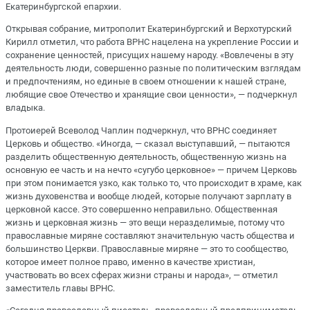
Екатеринбургской епархии.
Открывая собрание, митрополит Екатеринбургский и Верхотурский
Кирилл отметил, что работа ВРНС нацелена на укрепление России и
сохранение ценностей, присущих нашему народу. «Вовлечены в эту
деятельность люди, совершенно разные по политическим взглядам
и предпочтениям, но единые в своем отношении к нашей стране,
любящие свое Отечество и хранящие свои ценности», — подчеркнул
владыка.
Протоиерей Всеволод Чаплин подчеркнул, что ВРНС соединяет
Церковь и общество. «Иногда, — сказал выступавший, — пытаются
разделить общественную деятельность, общественную жизнь на
основную ее часть и на нечто «сугубо церковное» — причем Церковь
при этом понимается узко, как только то, что происходит в храме, как
жизнь духовенства и вообще людей, которые получают зарплату в
церковной кассе. Это совершенно неправильно. Общественная
жизнь и церковная жизнь — это вещи неразделимые, потому что
православные миряне составляют значительную часть общества и
большинство Церкви. Православные миряне — это то сообщество,
которое имеет полное право, именно в качестве христиан,
участвовать во всех сферах жизни страны и народа», — отметил
заместитель главы ВРНС.