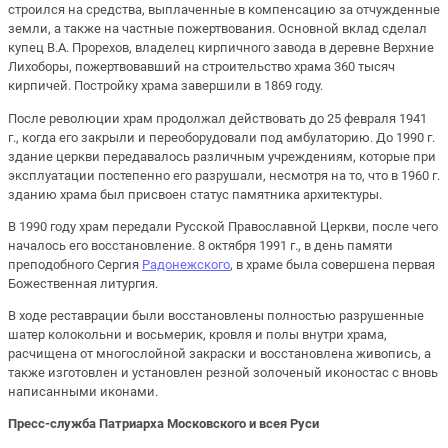
строился на средства, выплаченные в компенсацию за отчужденные
земли, а также на частные пожертвования. Основной вклад сделал
купец В.А. Прорехов, владелец кирпичного завода в деревне Верхние
Лихоборы, пожертвовавший на строительство храма 360 тысяч
кирпичей. Постройку храма завершили в 1869 году.
После революции храм продолжал действовать до 25 февраля 1941
г., когда его закрыли и переоборудовали под амбулаторию. До 1990 г.
здание церкви передавалось различным учреждениям, которые при
эксплуатации постепенно его разрушали, несмотря на то, что в 1960 г.
зданию храма был присвоен статус памятника архитектуры.
В 1990 году храм передали Русской Православной Церкви, после чего
началось его восстановление. 8 октября 1991 г., в день памяти
преподобного Сергия
Радонежского
, в храме была совершена первая
Божественная литургия.
В ходе реставрации были восстановлены полностью разрушенные
шатер колокольни и восьмерик, кровля и полы внутри храма,
расчищена от многослойной закраски и восстановлена живопись, а
также изготовлен и установлен резной золоченый иконостас с вновь
написанными иконами.
Пресс-служба Патриарха Московского и всея Руси