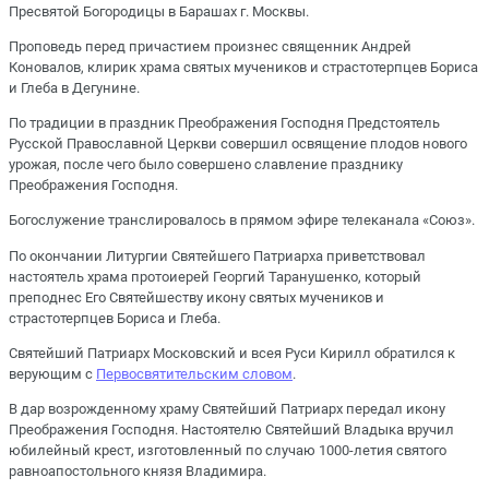
Пресвятой Богородицы в Барашах г. Москвы.
Проповедь перед причастием произнес священник Андрей
Коновалов, клирик храма святых мучеников и страстотерпцев Бориса
и Глеба в Дегунине.
По традиции в праздник Преображения Господня Предстоятель
Русской Православной Церкви совершил освящение плодов нового
урожая, после чего было совершено славление празднику
Преображения Господня.
Богослужение транслировалось в прямом эфире телеканала «Союз».
По окончании Литургии Святейшего Патриарха приветствовал
настоятель храма протоиерей Георгий Таранушенко, который
преподнес Его Святейшеству икону святых мучеников и
страстотерпцев Бориса и Глеба.
Святейший Патриарх Московский и всея Руси Кирилл обратился к
верующим с
Первосвятительским словом
.
В дар возрожденному храму Святейший Патриарх передал икону
Преображения Господня. Настоятелю Святейший Владыка вручил
юбилейный крест, изготовленный по случаю 1000-летия святого
равноапостольного князя Владимира.