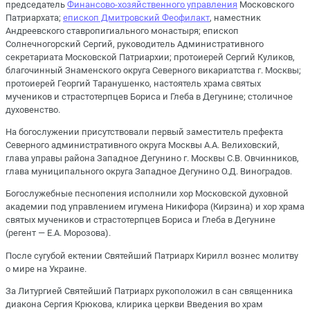
председатель
Финансово-хозяйственного управления
Московского
Патриархата;
епископ Дмитровский Феофилакт
, наместник
Андреевского ставропигиального монастыря; епископ
Солнечногорский Сергий, руководитель Административного
секретариата Московской Патриархии; протоиерей Сергий Куликов,
благочинный Знаменского округа Северного викариатства г. Москвы;
протоиерей Георгий Таранушенко, настоятель храма святых
мучеников и страстотерпцев Бориса и Глеба в Дегунине; столичное
духовенство.
На богослужении присутствовали первый заместитель префекта
Северного административного округа Москвы А.А. Велиховский,
глава управы района Западное Дегунино г. Москвы С.В. Овчинников,
глава муниципального округа Западное Дегунино О.Д. Виноградов.
Богослужебные песнопения исполнили хор Московской духовной
академии под управлением игумена Никифора (Кирзина) и хор храма
святых мучеников и страстотерпцев Бориса и Глеба в Дегунине
(регент — Е.А. Морозова).
После сугубой ектении Святейший Патриарх Кирилл вознес молитву
о мире на Украине.
За Литургией Святейший Патриарх рукоположил в сан священника
диакона Сергия Крюкова, клирика церкви Введения во храм