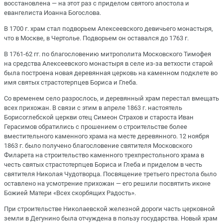
восстановлена — на этот раз с приделом святого апостола и
евангелиста Иоанна Богослова.
В 1700 г. храм стал подворьем Алексеевского девичьего монастыря,
что в Москве, в Чертолье. Подворьем он оставался до 1763 г.
В 1761-62 гг. по благословению митрополита Московского Тимофея
на средства Алексеевского монастыря в селе из-за ветхости старой
была построена новая деревянная церковь на каменном подклете во
имя святых страстотерпцев Бориса и Глеба.
Со временем село разрослось, и деревянный храм перестал вмещать
всех прихожан. В связи с этим в апреле 1863 г. настоятель
Борисоглебской церкви отец Симеон Страхов и староста Иван
Герасимов обратились с прошением о строительстве более
вместительного каменного храма на месте деревянного. 12 ноября
1863 г. было получено благословение святителя Московского
Филарета на строительство каменного трехпрестольного храма в
честь святых страстотерпцев Бориса и Глеба и приделом в честь
святителя Николая Чудотворца. Посвящение третьего престола было
оставлено на усмотрение прихожан — его решили посвятить иконе
Божией Матери «Всех скорбящих Радость».
При строительстве Николаевской железной дороги часть церковной
земли в Дегунино была отчуждена в пользу государства. Новый храм