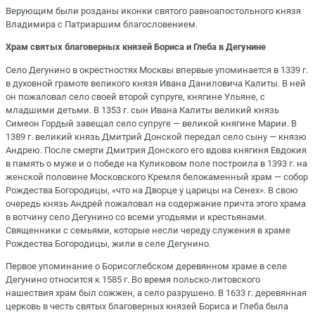
Верующим были розданы иконки святого равноапостольного князя
Владимира с Патриаршим благословением.
Храм святых благоверных князей Бориса и Глеба в Дегунине
Село Дегунино в окрестностях Москвы впервые упоминается в 1339 г.
в духовной грамоте великого князя Ивана Даниловича Калиты. В ней
он пожаловал село своей второй супруге, княгине Ульяне, с
младшими детьми. В 1353 г. сын Ивана Калиты великий князь
Симеон Гордый завещал село супруге — великой княгине Марии. В
1389 г. великий князь Дмитрий Донской передал село сыну — князю
Андрею. После смерти Дмитрия Донского его вдова княгиня Евдокия
в память о муже и о победе на Куликовом поле построила в 1393 г. на
женской половине Московского Кремля белокаменный храм — собор
Рождества Богородицы, «что на Дворце у царицы на Сенех». В свою
очередь князь Андрей пожаловал на содержание причта этого храма
в вотчину село Дегунино со всеми угодьями и крестьянами.
Священники с семьями, которые несли череду служения в храме
Рождества Богородицы, жили в селе Дегунино.
Первое упоминание о Борисоглебском деревянном храме в селе
Дегунино относится к 1585 г. Во время польско-литовского
нашествия храм был сожжен, а село разрушено. В 1633 г. деревянная
церковь в честь святых благоверных князей Бориса и Глеба была