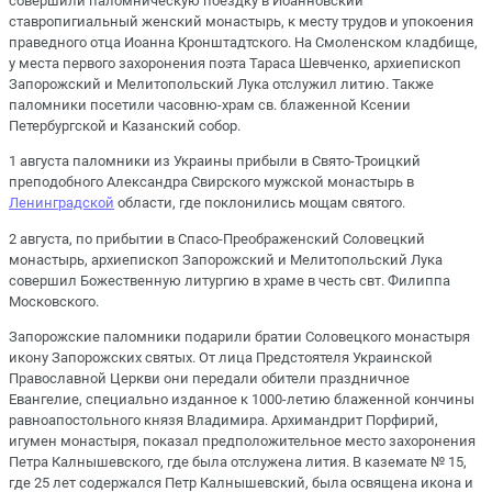
совершили паломническую поездку в Иоанновский
ставропигиальный женский монастырь, к месту трудов и упокоения
праведного отца Иоанна Кронштадтского. На Смоленском кладбище,
у места первого захоронения поэта Тараса Шевченко, архиепископ
Запорожский и Мелитопольский Лука отслужил литию. Также
паломники посетили часовню-храм св. блаженной Ксении
Петербургской и Казанский собор.
1 августа паломники из Украины прибыли в Свято-Троицкий
преподобного Александра Свирского мужской монастырь в
Ленинградской
области, где поклонились мощам святого.
2 августа, по прибытии в Спасо-Преображенский Соловецкий
монастырь, архиепископ Запорожский и Мелитопольский Лука
совершил Божественную литургию в храме в честь свт. Филиппа
Московского.
Запорожские паломники подарили братии Соловецкого монастыря
икону Запорожских святых. От лица Предстоятеля Украинской
Православной Церкви они передали обители праздничное
Евангелие, специально изданное к 1000-летию блаженной кончины
равноапостольного князя Владимира. Архимандрит Порфирий,
игумен монастыря, показал предположительное место захоронения
Петра Калнышевского, где была отслужена лития. В каземате № 15,
где 25 лет содержался Петр Калнышевский, была освящена икона и