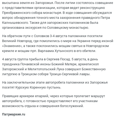
высыпана земля из Запорожья. После литии состоялось совещание
с представителями организации, которая ведет реконструкцию
Преображенского собора монастыря. В ходе совещания обсуждался
вопрос обнаружения точного места захоронения праведного Петра
Калнышевского. Также для запорожских паломников была
организована экскурсия по Соловецкому монастырю.
На обратном пути с Соловков 3-4 августа паломники посетили
Великий Новгород, где помолились о мире на Украине перед иконой
«Знамение», а также поклонились мощам святых в Новгородском
кремле и мощам прп. Варлаама Хутынского в его обители.
4 августа группа прибыла в Сергиев Посад. 5 августа, в день
праздника Почаевской иконы Божией Матери, архиепископ
Запорожский и Мелитопольский Лука совершил Божественную
литургию в Троицком соборе Троице-Сергиевой лавры.
На заключительном этапе автопробега паломники из Запорожья
посетят Курскую Коренную пустынь.
Правящие архиереи епархий, через которые пролегает маршрут
автопробега, с готовностью предоставляют его участникам
возможность отдыха и совершения богослужений.
Патриархия.ru