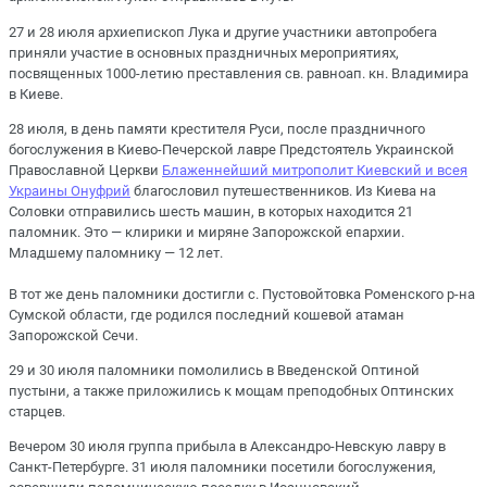
27 и 28 июля архиепископ Лука и другие участники автопробега
приняли участие в основных праздничных мероприятиях,
посвященных 1000-летию преставления св. равноап. кн. Владимира
в Киеве.
28 июля, в день памяти крестителя Руси, после праздничного
богослужения в Киево-Печерской лавре Предстоятель Украинской
Православной Церкви
Блаженнейший митрополит Киевский и всея
Украины Онуфрий
благословил путешественников. Из Киева на
Соловки отправились шесть машин, в которых находится 21
паломник. Это — клирики и миряне Запорожской епархии.
Младшему паломнику — 12 лет.
В тот же день паломники достигли с. Пустовойтовка Роменского р-на
Сумской области, где родился последний кошевой атаман
Запорожской Сечи.
29 и 30 июля паломники помолились в Введенской Оптиной
пустыни, а также приложились к мощам преподобных Оптинских
старцев.
Вечером 30 июля группа прибыла в Александро-Невскую лавру в
Санкт-Петербурге. 31 июля паломники посетили богослужения,