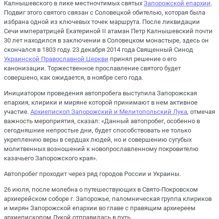
Калнышевского в лике местночтимых святых
Запорожской епархии
.
Подвиг этого святого связан с Соловецкой обителью, которая была
избрана одной из ключевых точек маршрута. После ликвидации
Сечи императрицей Екатериной II атаман Петр Калнышевский почти
30 лет находился в заключении в Соловецком монастыре, здесь он
скончался в 1803 году. 23 декабря 2014 года Священный Синод
Украинской Православной Церкви
принял решение о его
канонизации. Торжественное прославление святого будет
совершено, как ожидается, в ноябре сего года.
Инициатором проведения автопробега выступила Запорожская
епархия, клирики и миряне которой принимают в нем активное
участие.
Архиепископ Запорожский и Мелитопольский Лука
, отмечая
важность мероприятия, сказал: «Данный автопробег, особенно в
сегодняшние непростые дни, будет способствовать не только
укреплению веры в сердцах людей, но и совершению сугубых
молитвенных возношений к новопрославленному покровителю
казачьего Запорожского края».
Автопробег проходит через ряд городов России и Украины.
26 июля, после молебна о путешествующих в Свято-Покровском
архиерейском соборе г. Запорожье, паломническая группа клириков
и мирян Запорожской епархии во главе с правящим архиереем
архиепископом Лукой отправилась в путь.