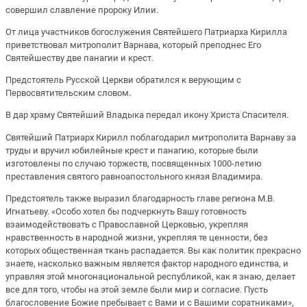
совершил славление пророку Илии.
От лица участников богослужения Святейшего Патриарха Кирилла
приветствовал митрополит Варнава, который преподнес Его
Святейшеству две панагии и крест.
Предстоятель Русской Церкви обратился к верующим с
Первосвятительским словом.
В дар храму Святейший Владыка передал икону Христа Спасителя.
Святейший Патриарх Кирилл поблагодарил митрополита Варнаву за
труды и вручил юбилейные крест и панагию, которые были
изготовлены по случаю торжеств, посвященных 1000-летию
преставления святого равноапостольного князя Владимира.
Предстоятель также выразил благодарность главе региона М.В.
Игнатьеву. «Особо хотел бы подчеркнуть Вашу готовность
взаимодействовать с Православной Церковью, укрепляя
нравственность в народной жизни, укрепляя те ценности, без
которых общественная ткань распадается. Вы как политик прекрасно
знаете, насколько важным является фактор народного единства, и
управляя этой многонациональной республикой, как я знаю, делает
все для того, чтобы на этой земле были мир и согласие. Пусть
благословение Божие пребывает с Вами и с Вашими соратниками»,