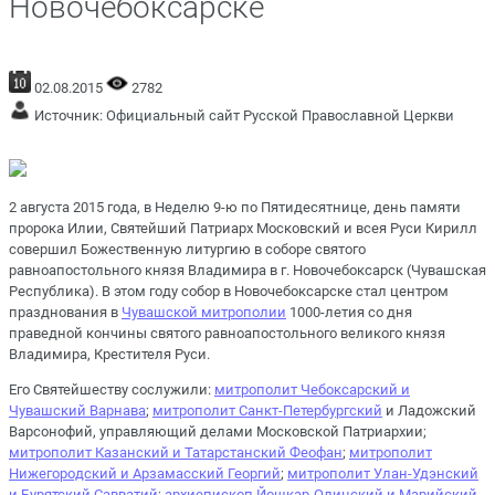
Новочебоксарске
02.08.2015
2782
Источник:
Официальный сайт Русской Православной Церкви
2 августа 2015 года, в Неделю 9-ю по Пятидесятнице, день памяти
пророка Илии, Святейший Патриарх Московский и всея Руси Кирилл
совершил Божественную литургию в соборе святого
равноапостольного князя Владимира в г. Новочебоксарск (Чувашская
Республика). В этом году собор в Новочебоксарске стал центром
празднования в
Чувашской митрополии
1000-летия со дня
праведной кончины святого равноапостольного великого князя
Владимира, Крестителя Руси.
Его Святейшеству сослужили:
митрополит Чебоксарский и
Чувашский Варнава
;
митрополит
Санкт-Петербургский
и Ладожский
Варсонофий, управляющий делами Московской Патриархии;
митрополит Казанский и Татарстанский Феофан
;
митрополит
Нижегородский и Арзамасский Георгий
;
митрополит Улан-Удэнский
и Бурятский Савватий
;
архиепископ Йошкар-Олинский и Марийский