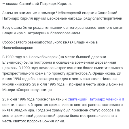
— сказал Святейший Патриарх Кирилл.
Затем во внимание к помощи Чебоксарской епархии Святейший
Патриарх Кирилл вручил церковные награды ряду благотворителей.
Верующим были розданы иконки святого равноапостольного князя
Владимира с Патриаршим благословением.
Собор святого равноапостольного князя Владимира в
Новочебоксарске
В 1989 году в г. Новочебоксарск (на месте бывшей деревни
Ельниково) была построена и освящена временная деревянная
церковь. В 1990 году началось строительство более вместительного
трехпрестольного храма по проекту архитектора А. Орешникова. 28
июля 1994 года был освящен придел в честь святителя Николая
Мирликийского, 28 июля 1995 года — придел в честь иконы Божией
Матери «Скоропослушница».
25 июня 1996 года приснопамятный
Святейший Патриарх Алексий II
освятил главный престол храма в честь святого равноапостольного
князя Владимира. Тогда же храму был присвоен статус собора. На
месте временной деревянной церкви была построена часовня в
честь святого пророка Божия Илии.