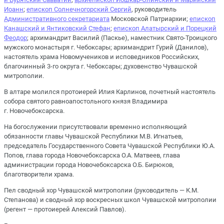
Иоанн
;
епископ Солнечногорский Сергий
, руководитель
Административного секретариата
Московской Патриархии;
епископ
Канашский и Янтиковский Стефан
;
епископ Алатырский и Порецкий
Феодор
; архимандрит Василий (Паскье), наместник Свято-Троицкого
мужского монастыря г. Чебоксары; архимандрит Гурий (Данилов),
настоятель храма Новомучеников и исповедников Российских,
благочинный 3-го округа г. Чебоксары; духовенство Чувашской
митрополии.
В алтаре молился протоиерей Илия Карлинов, почетный настоятель
собора святого равноапостольного князя Владимира
г. Новочебоксарска.
На богослужении присутствовали временно исполняющий
обязанности главы Чувашской Республики М.В. Игнатьев,
председатель Государственного Совета Чувашской Республики Ю.А.
Попов, глава города Новочебоксарска О.А. Матвеев, глава
администрации города Новочебоксарска О.Б. Бирюков,
благотворители храма.
Пел сводный хор Чувашской митрополии (руководитель — К.М.
Степанова) и сводный хор воскресных школ Чувашской митрополии
(регент — протоиерей Алексий Павлов).