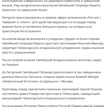
Богослужение совершалось на церковнославянском и чувашском
языках. Ряд литургических возгласов Святейший Патриарх Кирилл
произнес на чувашском языке.
Литургия транслировалась в прямом эфире телеканалов «Россия-1
Чувашия» и «Союз». Для удобства верующих на площади перед
храмом были установлены большие экраны, на которых шла
трансляция богослужения.
На малом входе во внимание к усердным трудам на благо Церкви
Святейший Патриарх Кирилл удостоил протоиерея Николая Иванова,
секретаря Чебоксарского епархиального управления, права ношения
креста с украшениями.
После сугубой ектении Святейший Владыка вознес молитву о мире
на Украине.
За Литургией Святейший Патриарх рукоположил в сан священника
диакона Василия Лапкина, клирика храма иконы Божией Матери
«Живоносный Источник» в Царицыне г. Москвы.
Проповедь перед причастием произнес протоиерей Сергий Пушков,
настоятель храма Рождества Христова в Чебоксарах, заведующий
канцелярией Чебоксарского епархиального управления.
По окончании Литургии Предстоятель Русской Православной Церкви