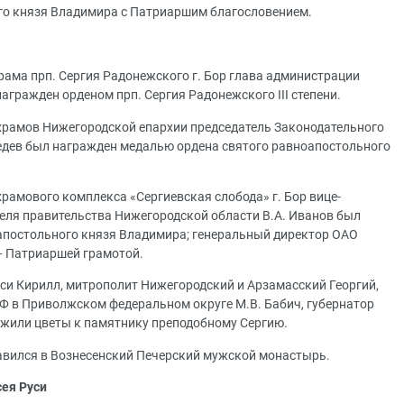
го князя Владимира с Патриаршим благословением.
рама прп. Сергия Радонежского г. Бор глава администрации
 награжден орденом прп. Сергия Радонежского III степени.
храмов Нижегородской епархии председатель Законодательного
едев был награжден медалью ордена святого равноапостольного
рамового комплекса «Сергиевская слобода» г. Бор вице-
теля правительства Нижегородской области В.А. Иванов был
апостольного князя Владимира; генеральный директор ОАО
— Патриаршей грамотой.
си Кирилл, митрополит Нижегородский и Арзамасский Георгий,
Ф в Приволжском федеральном округе М.В. Бабич, губернатор
ожили цветы к памятнику преподобному Сергию.
авился в Вознесенский Печерский мужской монастырь.
сея Руси