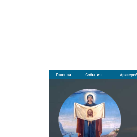
Главная
События
Архиерей