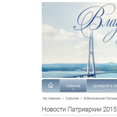
События
Архиерей и е
На главную
/
События
/
В Московском Патриа
Новости Патриархии 2015