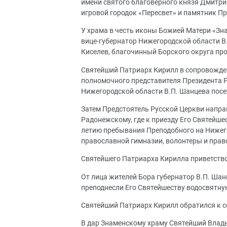
имени святого благоверного князя Дмитри
игровой городок «Пересвет» и памятник П
У храма в честь иконы Божией Матери «Зн
вице-губернатор Нижегородской области В.А
Киселев, благочинный Борского округа пр
Святейший Патриарх Кирилл в сопровожд
полномочного представителя Президента Р
Нижегородской области В.П. Шанцева посе
Затем Предстоятель Русской Церкви напр
Радонежскому, где к приезду Его Святейш
летию пребывания Преподобного на Нижег
православной гимназии, волонтеры и прав
Святейшего Патриарха Кирилла приветствов
От лица жителей Бора губернатор В.П. Шанц
преподнесли Его Святейшеству водосвятну
Святейший Патриарх Кирилл обратился к 
В дар Знаменскому храму Святейший Влад