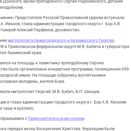
я Донского, музей преподобного Сергия Радонежского, детский
реподобному.
амение» Предстоятеля Русской Православной Церкви встречали
. Иванов, глава администрации городского округа г. Бор А.В.
отоиерей Алексий Парфенов, духовенство.
ении
митрополита Нижегородского и Арзамасского Георгия
,
Ф в Приволжском федеральном округе М.В. Бабича и губернатора
тил Знаменский храм.
авился на площадь к памятнику преподобному Сергию
ества была организована концертная программа, посвященная 650-
ородской земле. На площади собрались воспитанники
ославная молодежь, жители Бора.
али митрополит Георгий, М.В. Бабич, В.П. Шанцев.
ев и глава администрации городского округа г. Бор А.В. Киселев
ю чашу и кропило.
собравшимся с
Первосвятительским словом
.
ыка передал икону Воскресения Христова. Верующим были