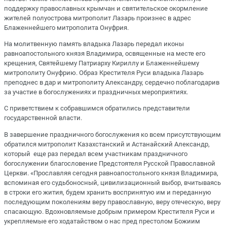
поддержку православных крымчан и святительское окормление
жителей полуострова митрополит Лазарь произнес в адрес
Блаженнейшего митрополита Онуфрия.
На молитвенную память владыка Лазарь передал иконы
равноапостольного князя Владимира, освященные на месте его
крещения, Святейшему Патриарху Кириллу и Блаженнейшему
митрополиту Онуфрию. Образ Крестителя Руси владыка Лазарь
преподнес в дар и митрополиту Александру, сердечно поблагодарив
за участие в богослужениях и праздничных мероприятиях.
С приветствием к собравшимся обратились представители
государственной власти.
В завершение праздничного богослужения ко всем присутствующим
обратился митрополит Казахстанский и Астанайский Александр,
который еще раз передал всем участникам праздничного
богослужении благословение Предстоятеля Русской Православной
Церкви. «Прославляя сегодня равноапостольного князя Владимира,
вспоминая его судьбоносный, цивилизационный выбор, вчитываясь
в строки его жития, будем хранить воспринятую им и переданную
последующим поколениям веру православную, веру отеческую, веру
спасающую. Вдохновляемые добрым примером Крестителя Руси и
укрепляемые его ходатайством о нас пред престолом Божиим