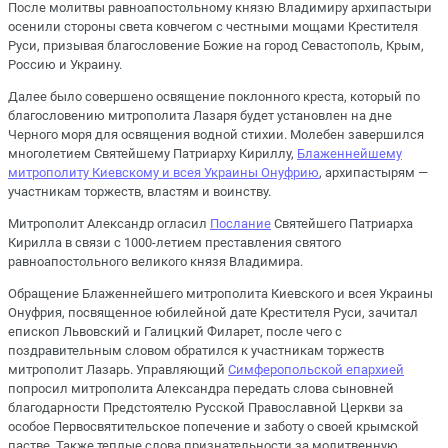
После молитвы равноапостольному князю Владимиру архипастыри
осенили стороны света ковчегом с честными мощами Крестителя
Руси, призывая благословение Божие на город Севастополь, Крым,
Россию и Украину.
Далее было совершено освящение поклонного креста, который по
благословению митрополита Лазаря будет установлен на дне
Черного моря для освящения водной стихии. Молебен завершился
многолетием Святейшему Патриарху Кириллу,
Блаженнейшему
митрополиту Киевскому и всея Украины Онуфрию
, архипастырям —
участникам торжеств, властям и воинству.
Митрополит Александр огласил
Послание
Святейшего Патриарха
Кирилла в связи с 1000-летием преставления святого
равноапостольного великого князя Владимира.
Обращение Блаженнейшего митрополита Киевского и всея Украины
Онуфрия, посвященное юбилейной дате Крестителя Руси, зачитал
епископ Львовский и Галицкий Филарет, после чего с
поздравительным словом обратился к участникам торжеств
митрополит Лазарь. Управляющий
Симферопольской епархией
попросил митрополита Александра передать слова сыновней
благодарности Предстоятелю Русской Православной Церкви за
особое Первосвятительское попечение и заботу о своей крымской
пастве. Также теплые слова признательности за молитвенную