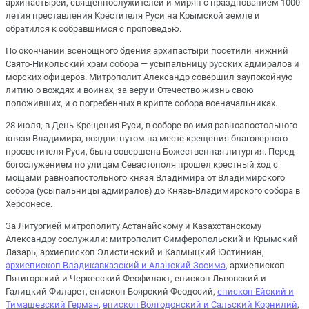
архипастырей, священнослужителей и мирян с празднованием 1000-
летия преставления Крестителя Руси на Крымской земле и
обратился к собравшимся с проповедью.
По окончании всенощного бдения архипастыри посетили нижний
Свято-Никольский храм собора — усыпальницу русских адмиралов и
морских офицеров. Митрополит Александр совершил заупокойную
литию о вождях и воинах, за веру и Отечество жизнь свою
положивших, и о погребенных в крипте собора военачальниках.
28 июля, в День Крещения Руси, в соборе во имя равноапостольного
князя Владимира, воздвигнутом на месте крещения благоверного
просветителя Руси, была совершена Божественная литургия. Перед
богослужением по улицам Севастополя прошел крестный ход с
мощами равноапостольного князя Владимира от Владимирского
собора (усыпальницы адмиралов) до Князь-Владимирского собора в
Херсонесе.
За Литургией митрополиту Астанайскому и Казахстанскому
Александру сослужили: митрополит Симферопольский и Крымский
Лазарь, архиепископ Элистинский и Калмыцкий Юстиниан,
архиепископ Владикавказский и Аланский Зосима
, архиепископ
Пятигорский и Черкесский Феофилакт, епископ Львовский и
Галицкий Филарет, епископ Боярский Феодосий,
епископ Ейский и
Тимашевский Герман
,
епископ Волгодонский и Сальский Корнилий
,