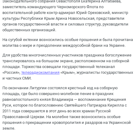
Законодательного собрания Севастополя Екатерина Алтабаева,
заместитель командующего Черноморского Флота по
воспитательной работе контр-адмирал Юрий Ореховский, министр
культуры Республики Крым Арина Новосельская, представители
органов государственной власти и силовых структур, руководители
общественных организаций.
На сугубой ектении возносились особые прошения и была прочитана
молитва о мире и преодолении междоусобной брани на Украине.
Для удобства многочисленных участников праздника богослужение
транслировалось на большом экране, расположенном на соборной
площади. Торжества освещали государственный телеканал
«Россия»,
телерадиокомпания
«Крым», журналисты государственных
и частных СМИ.
По окончании Литургии состоялся крестный ход на соборную
площадь, где было совершено молебное пение в праздник
равноапостольного князя Владимира — воспоминание Крещения
Руси, которое по благословению Святейшего Патриарха Кирилла с
2011 года совершается в этот день во всех храмах Русской
Православной Церкви. На молебне также возносились особые
прошения о прекращении кровопролития и раздоров на Украинской
земле.