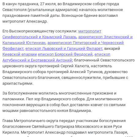
В канун праздника, 27 июля, во Владимирском соборе города
Севастополя (усыпальнице адмиралов) началось молитвенное
празднование памятной даты. Всенощное бдение возглавил
митрополит Александр.
Его Высокопреосвященству сослужили:
митрополит
Симферопольский и Крымский Лазарь
,
архиепископ Элистинский и
Калмыцкий Юстиниан
,
архиепископ Пятигорский и Черкесский
Феофилакт
,
епископ Львовский и Галицкий Филарет
, викарий
Киевской епархии
епископ Боярский Феодосий
,
епископ
Ахтубинский и Енотаевский Антоний
; благочинный Севастопольского
церковного округа протоиерей Сергий Халюта, настоятель
Владимирского собора протоиерей Алексий Тупиков, духовенство
Севастопольского благочиния, священнослужители, прибывшие с
архипастырями.
За богослужением молились многочисленные прихожане и
паломники. Пел хор Владимирского собора. Для молитвенного
поклонения верующих в собор был доставлен ковчег со святыми
мощами равноапостольного князя Владимира.
Глава Митрополичьего округа передал участникам богослужения
благословение Святейшего Патриарха Московского и всея Руси
Кирилла. Митрополит Александр поздравил митрополита Лазаря,