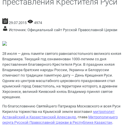
преставления Крестителя Руси
29.07.2015
4974
Источник:
Официальный сайт Русской Православной Церкви
28 июля — день памяти святого равноапостольного великого князя
Владимира. Текущий год ознаменован 1000-летием со дня
преставления благоверного Крестителя Руси. В праздник князя
Владимира братские народы России, Украины и Белоруссии
отмечают по традиции памятную дату — День Крещения Руси.
Одним из центров масштабного церковного празднования стал
крымский город Севастополь, на территории которого, в древнем
Херсонесе, великий Киевский князь Владимир принял святое
крещение.
По благословению Святейшего Патриарха Московского и всея Руси
Кирилла торжества на Крымской земле возглавил
митрополит
Астанайский и Казахстанский Александр
, глава
Митрополичьего
округа Русской Православной Церкви в Республике Казахстан
.