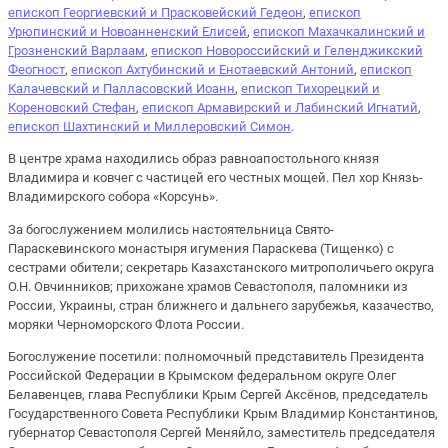
епископ Георгиевский и Прасковейский Гедеон
,
епископ
Урюпинский и Новоанненский Елисей
,
епископ Махачкалинский и
Грозненский Варлаам
,
епископ Новороссийский и Геленджикский
Феогност
,
епископ Ахтубинский и Енотаевский Антоний
,
епископ
Калачевский и Палласовский Иоанн
,
епископ Тихорецкий и
Кореновский Стефан
,
епископ Армавирский и Лабинский Игнатий
,
епископ Шахтинский и Миллеровский Симон
.
В центре храма находились образ равноапостольного князя
Владимира и ковчег с частицей его честных мощей. Пел хор Князь-
Владимирского собора «Корсунь».
За богослужением молились настоятельница Свято-
Параскевинского монастыря игумения Параскева (Тищенко) с
сестрами обители; секретарь Казахстанского митрополичьего округа
О.Н. Овчинников; прихожане храмов Севастополя, паломники из
России, Украины, стран ближнего и дальнего зарубежья, казачество,
моряки Черноморского Флота России.
Богослужение посетили: полномочный представитель Президента
Российской Федерации в Крымском федеральном округе Олег
Белавенцев, глава Республики Крым Сергей Аксёнов, председатель
Государственного Совета Республики Крым Владимир Константинов,
губернатор Севастополя Сергей Меняйло, заместитель председателя