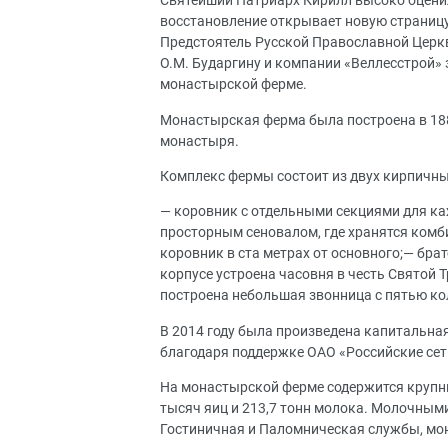
Святейший Патриарх Кирилл высоко оценил
восстановление открывает новую страницу
Предстоятель Русской Православной Церк
О.М. Бударгину и компании «Веллесстрой» 
монастырской ферме.
Монастырская ферма была построена в 188
монастыря.
Комплекс фермы состоит из двух кирпичны
— коровник с отдельными секциями для к
просторным сеновалом, где хранятся комби
коровник в ста метрах от основного;— бра
корпусе устроена часовня в честь Святой 
построена небольшая звонница с пятью к
В 2014 году была произведена капитальн
благодаря поддержке ОАО «Российские сет
На монастырской ферме содержится крупны
тысяч яиц и 213,7 тонн молока. Молочным
Гостиничная и Паломническая службы, мон