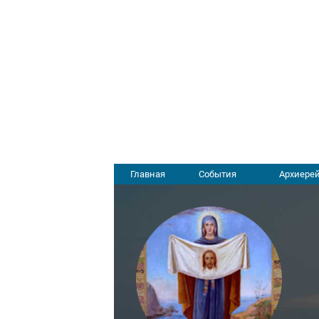
Главная
События
Архиерей