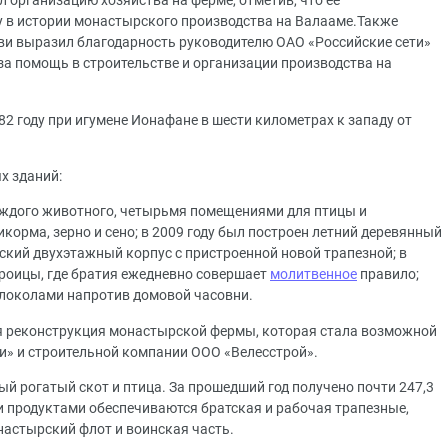
 организацию хозяйства на ферме, отметив, что ее
 в истории монастырского производства на Валааме.Также
ви выразил благодарность руководителю ОАО «Российские сети»
за помощь в строительстве и организации производства на
2 году при игумене Ионафане в шести километрах к западу от
х зданий:
аждого животного, четырьмя помещениями для птицы и
корма, зерно и сено; в 2009 году был построен летний деревянный
тский двухэтажный корпус с пристроенной новой трапезной; в
Троицы, где братия ежедневно совершает
молитвенное
правило;
олоколами напротив домовой часовни.
ая реконструкция монастырской фермы, которая стала возможной
и» и строительной компании ООО «Велесстрой».
й рогатый скот и птица. За прошедший год получено почти 247,3
и продуктами обеспечиваются братская и рабочая трапезные,
астырский флот и воинская часть.