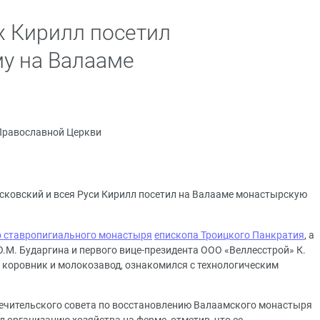
 Кирилл посетил
у на Валааме
Православной Церкви
сковский и всея Руси Кирилл посетил на Валааме монастырскую
 ставропигиального монастыря
епископа Троицкого Панкратия
, а
.М. Бударгина и первого вице-президента ООО «Веллесстрой» К.
коровник и молокозавод, ознакомился с технологическим
печительского совета по восстановлению Валаамского монастыря