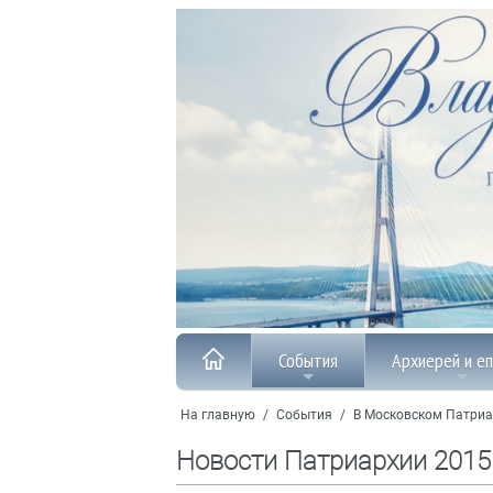
События
Архиерей и е
На главную
/
События
/
В Московском Патриа
Новости Патриархии 2015