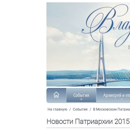
События
Архиерей и е
На главную
/
События
/
В Московском Патриа
Новости Патриархии 2015