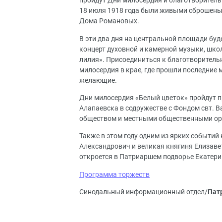
пройдут Дни милосердия и благотворительн
18 июля 1918 года были живыми сброшены 
Дома Романовых.
В эти два дня на центральной площади буд
концерт духовной и камерной музыки, школ
лилия». Присоединиться к благотворительн
милосердия в крае, где прошли последние
желающие.
Дни милосердия «Белый цветок» пройдут п
Алапаевска в содружестве с Фондом свт. 
обществом и местными общественными ор
Также в этом году одним из ярких событи
Александрович и великая княгиня Елизавет
откроется в Патриаршем подворье Екатерин
Программа торжеств
Синодальный информационный отдел/
Пат