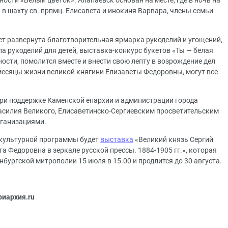
ости «Белый цветок». Алапаевск основан на месте, где в ночь на
в шахту св. прпмц. Елисавета и инокиня Варвара, члены семьи
ет развернута благотворительная ярмарка рукоделий и угощений,
а рукоделий для детей, выставка-конкурс букетов «Ты — белая
ости, помолится вместе и внести свою лепту в возрождение дел
 месяцы жизни великой княгини Елизаветы Федоровны, могут все
ри поддержке Каменской епархии и администрации города
Василия Великого, Елисаветинско-Сергиевским просветительским
ганизациями.
й культурной программы будет
выставка
«Великий князь Сергий
а Федоровна в зеркале русской прессы. 1884-1905 гг.», которая
бургской митрополии 15 июля в 15.00 и продлится до 30 августа.
риархия.ru