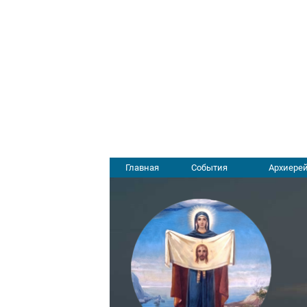
Главная
События
Архиерей