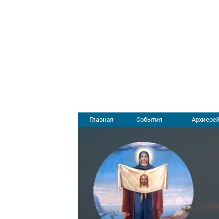
Главная
События
Архиерей