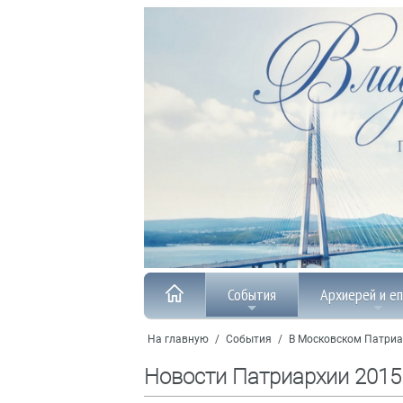
События
Архиерей и е
На главную
/
События
/
В Московском Патриа
Новости Патриархии 2015