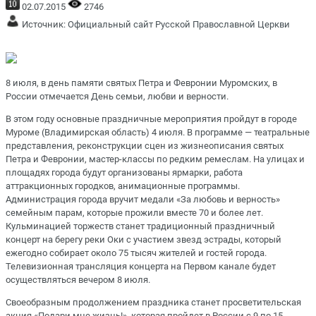
02.07.2015
2746
Источник:
Официальный сайт Русской Православной Церкви
8 июля, в день памяти святых Петра и Февронии Муромских, в
России отмечается День семьи, любви и верности.
В этом году основные праздничные мероприятия пройдут в городе
Муроме (Владимирская область) 4 июля. В программе — театральные
представления, реконструкции сцен из жизнеописания святых
Петра и Февронии, мастер-классы по редким ремеслам. На улицах и
площадях города будут организованы ярмарки, работа
аттракционных городков, анимационные программы.
Администрация города вручит медали «За любовь и верность»
семейным парам, которые прожили вместе 70 и более лет.
Кульминацией торжеств станет традиционный праздничный
концерт на берегу реки Оки с участием звезд эстрады, который
ежегодно собирает около 75 тысяч жителей и гостей города.
Телевизионная трансляция концерта на Первом канале будет
осуществляться вечером 8 июля.
Своеобразным продолжением праздника станет просветительская
акция «Подари мне жизнь!», которая пройдет в России с 9 по 15