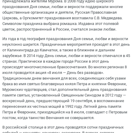
принадлежала жителям Мурома. В 2008 году идею широкого
празднования Дня семьи, любви и верности поддержали многие
общественные организации и деятели, Русская Православная
Церковь, а Оргкомитет празднования возглавила С.В. Медведева.
Символом праздника выбрана ромашка. Издавна этот полевой
цветок, распространенный в России, считался знаком любви.
Из года в год география празднования Дня семьи, любви и верности
неуклонно ширится. Праздничные мероприятия проходят в этот день
от Калининграда до Камчатки, а также в ближнем и дальнем
зарубежье. В 2014 году День семьи, любви и верности отмечался в 45
странах. Практически в каждом городе России в этот день
происходят многочисленные бракосочетания. Во многих регионах 8
июля проводится акция «8 июля — День без разводов».
Традиционным днем венчания для всех, соединяющих себя узами
брака во имя святых благоверных князя Петра и княгини Февронии,
Муромских чудотворцев, стал дополнительный день празднования
памяти святых, установленный Священным Синодом в 2012 году —
воскресный день, предшествующий 19 сентября, в воспоминание
перенесения их честных мощей в 1992 году. Летний день памяти
Петра и Февронии, приходящийся на 8 июля, совпадает с Петровым
постом, когда таинство Венчания не совершается.
В российской столице в этот день проводятся сотни праздничных
событий — концерты, конкурсы, экскурсии. В парках, скверах,