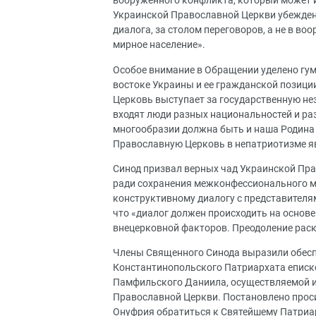
вооруженного конфликта, который может и
Украинской Православной Церкви убеждены
диалога, за столом переговоров, а не в в
мирное население».
Особое внимание в Обращении уделено гу
востоке Украины и ее гражданской позици
Церковь выступает за государственную не
входят люди разных национальностей и ра
многообразии должна быть и наша Родина
Православную Церковь в непатриотизме я
Синод призвал верных чад Украинской Пр
ради сохранения межконфессионального ми
конструктивному диалогу с представител
что «диалог должен происходить на основе
внецерковной факторов. Преодоление раск
Члены Священного Синода выразили обеспо
Константинопольского Патриархата еписк
Памфильского Даниила, осуществляемой и
Православной Церкви. Постановлено прос
Онуфрия обратиться к Святейшему Патриа