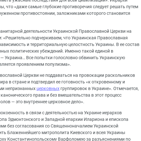
меть ужасные последствия для всей цивилизации». Иерархи
, что «даже самые глубокие противоречия следует решать путем
ооруженном противостоянии, заложниками которого становится
манитарной деятельности Украинской Православной Церкви на
и: «Решительно подчеркиваем, что Украинская Православная
зависимость и территориальную целостность Украины. В ее состав
зных политических убеждений. Именно такой единой в
 — Украина… Все попытки голословно обвинить Украинскую
вляется проявлением популизма».
авославной Церкви не поддаваться на провокации раскольников
ра в стране и подтвердил ее готовность «к откровенному и
ями непризнанных
церковных
группировок в Украине». Отмечается,
 канонического права и без вмешательства в этот процесс
олов — это внутреннее церковное дело».
коенность в связи с деятельностью на Украине иерархов
опа Эдмонтонского и Западной епархии Илариона и епископа
ми без согласования со Священноначалием Украинской
ить Блаженнейшего митрополита Киевского и всея Украины
рху Константинопольскому Варфоломею за разъяснениями по