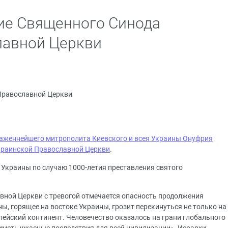
ие Священного Синода
лавной Церкви
Православной Церкви
аженнейшего митрополита Киевского и всея Украины Онуфрия
краинской Православной Церкви
.
 Украины по случаю 1000-летия преставления святого
вной Церкви с тревогой отмечается опасность продолжения
ы, горящее на востоке Украины, грозит перекинуться не только на
опейский континент. Человечество оказалось на грани глобального