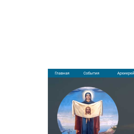
Главная
События
Архиерей