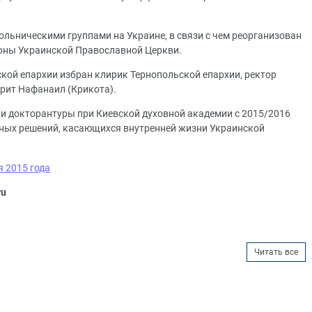
ольническими группами на Украине, в связи с чем реорганизован
роны Украинской Православной Церкви.
ой епархии избран клирик Тернопольской епархии, ректор
рит Нафанаил (Крикота).
и докторантуры при Киевской духовной академии с 2015/2016
 иных решений, касающихся внутренней жизни Украинской
 2015 года
ru
Читать все