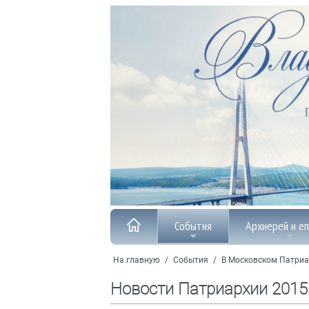
События
Архиерей и е
На главную
/
События
/
В Московском Патриа
Новости Патриархии 2015