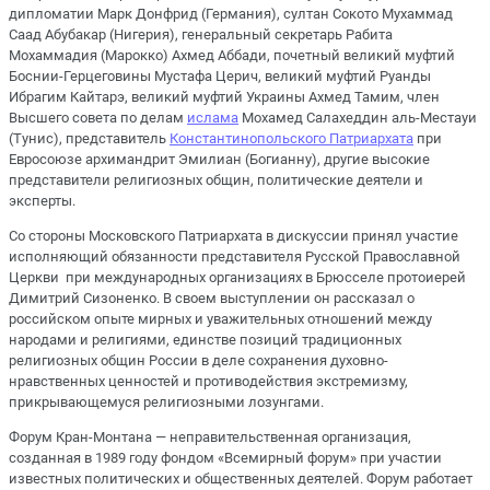
дипломатии Марк Донфрид (Германия), султан Сокото Мухаммад
Саад Абубакар (Нигерия), генеральный секретарь Рабита
Мохаммадия (Марокко) Ахмед Аббади, почетный великий муфтий
Боснии-Герцеговины Мустафа Церич, великий муфтий Руанды
Ибрагим Кайтарэ, великий муфтий Украины Ахмед Тамим, член
Высшего совета по делам
ислама
Мохамед Салахеддин аль-Местауи
(Тунис), представитель
Константинопольского Патриархата
при
Евросоюзе архимандрит Эмилиан (Богианну), другие высокие
представители религиозных общин, политические деятели и
эксперты.
Со стороны Московского Патриархата в дискуссии принял участие
исполняющий обязанности представителя Русской Православной
Церкви при международных организациях в Брюсселе протоиерей
Димитрий Сизоненко. В своем выступлении он рассказал о
российском опыте мирных и уважительных отношений между
народами и религиями, единстве позиций традиционных
религиозных общин России в деле сохранения духовно-
нравственных ценностей и противодействия экстремизму,
прикрывающемуся религиозными лозунгами.
Форум Кран-Монтана — неправительственная организация,
созданная в 1989 году фондом «Всемирный форум» при участии
известных политических и общественных деятелей. Форум работает