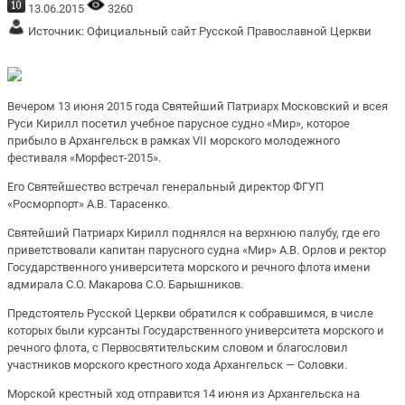
13.06.2015
3260
Источник:
Официальный сайт Русской Православной Церкви
Вечером 13 июня 2015 года Святейший Патриарх Московский и всея
Руси Кирилл посетил учебное парусное судно «Мир», которое
прибыло в Архангельск в рамках VII морского молодежного
фестиваля «Морфест-2015».
Его Святейшество встречал генеральный директор ФГУП
«Росморпорт» А.В. Тарасенко.
Святейший Патриарх Кирилл поднялся на верхнюю палубу, где его
приветствовали капитан парусного судна «Мир» А.В. Орлов и ректор
Государственного университета морского и речного флота имени
адмирала С.О. Макарова С.О. Барышников.
Предстоятель Русской Церкви обратился к собравшимся, в числе
которых были курсанты Государственного университета морского и
речного флота, с Первосвятительским словом и благословил
участников морского крестного хода Архангельск — Соловки.
Морской крестный ход отправится 14 июня из Архангельска на