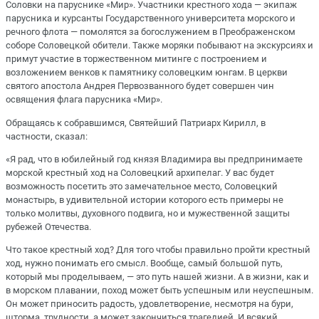
Соловки на паруснике «Мир». Участники крестного хода — экипаж
парусника и курсанты Государственного университета морского и
речного флота — помолятся за богослужением в Преображенском
соборе Соловецкой обители. Также моряки побывают на экскурсиях и
примут участие в торжественном митинге с построением и
возложением венков к памятнику соловецким юнгам. В церкви
святого апостола Андрея Первозванного будет совершен чин
освящения флага парусника «Мир».
Обращаясь к собравшимся, Святейший Патриарх Кирилл, в
частности, сказал:
«Я рад, что в юбилейный год князя Владимира вы предпринимаете
морской крестный ход на Соловецкий архипелаг. У вас будет
возможность посетить это замечательное место, Соловецкий
монастырь, в удивительной истории которого есть примеры не
только молитвы, духовного подвига, но и мужественной защиты
рубежей Отечества.
Что такое крестный ход? Для того чтобы правильно пройти крестный
ход, нужно понимать его смысл. Вообще, самый большой путь,
который мы проделываем, — это путь нашей жизни. А в жизни, как и
в морском плавании, поход может быть успешным или неуспешным.
Он может приносить радость, удовлетворение, несмотря на бури,
шторма, трудности, а может закончиться трагедией. И всякий