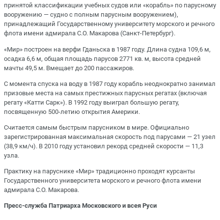
принятой классификации учебных судов или «корабль» по парусному
вооружению — судно с полным парусным вооружением),
принадлежащий Государственному университету морского и речного
флота имени адмирала С.О. Макарова (Санкт-Петербург).
«Мир» построен на верфи Гданьска в 1987 году. Длина судна 109,6 м,
осадка 6,6 м, общая площадь парусов 2771 кв. м, высота средней
мачты 49,5 м. Вмещает до 200 пассажиров.
С момента спуска на воду в 1987 году корабль неоднократно занимал
призовые места на самых престижных парусных регатах (включая
регату «Катти Сарк»). В 1992 году выиграл большую регату,
посвященную 500-летию открытия Америки.
Считается самым быстрым парусником в мире. Официально
зарегистрированная максимальная скорость под парусами — 21 узел
(38,9 км/ч). В 2010 году установил рекорд средней скорости — 11,3
узла.
Практику на паруснике «Мир» традиционно проходят курсанты
Государственного университета морского и речного флота имени
адмирала С.О. Макарова.
Пресс-служба Патриарха Московского и всея Руси