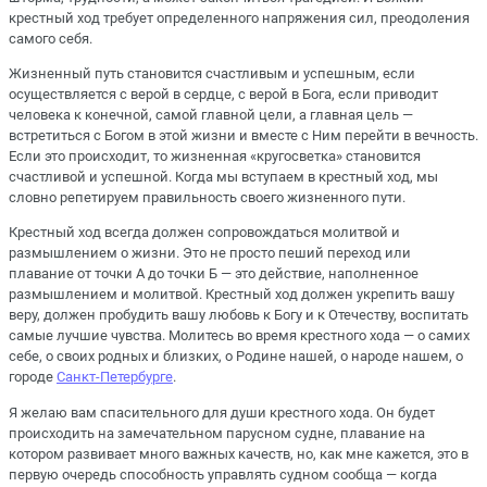
крестный ход требует определенного напряжения сил, преодоления
самого себя.
Жизненный путь становится счастливым и успешным, если
осуществляется с верой в сердце, с верой в Бога, если приводит
человека к конечной, самой главной цели, а главная цель —
встретиться с Богом в этой жизни и вместе с Ним перейти в вечность.
Если это происходит, то жизненная «кругосветка» становится
счастливой и успешной. Когда мы вступаем в крестный ход, мы
словно репетируем правильность своего жизненного пути.
Крестный ход всегда должен сопровождаться молитвой и
размышлением о жизни. Это не просто пеший переход или
плавание от точки А до точки Б — это действие, наполненное
размышлением и молитвой. Крестный ход должен укрепить вашу
веру, должен пробудить вашу любовь к Богу и к Отечеству, воспитать
самые лучшие чувства. Молитесь во время крестного хода — о самих
себе, о своих родных и близких, о Родине нашей, о народе нашем, о
городе
Санкт-Петербурге
.
Я желаю вам спасительного для души крестного хода. Он будет
происходить на замечательном парусном судне, плавание на
котором развивает много важных качеств, но, как мне кажется, это в
первую очередь способность управлять судном сообща — когда