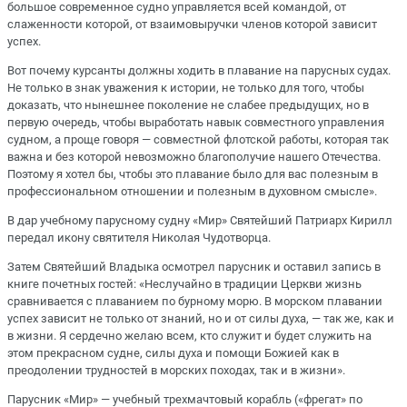
большое современное судно управляется всей командой, от
слаженности которой, от взаимовыручки членов которой зависит
успех.
Вот почему курсанты должны ходить в плавание на парусных судах.
Не только в знак уважения к истории, не только для того, чтобы
доказать, что нынешнее поколение не слабее предыдущих, но в
первую очередь, чтобы выработать навык совместного управления
судном, а проще говоря — совместной флотской работы, которая так
важна и без которой невозможно благополучие нашего Отечества.
Поэтому я хотел бы, чтобы это плавание было для вас полезным в
профессиональном отношении и полезным в духовном смысле».
В дар учебному парусному судну «Мир» Святейший Патриарх Кирилл
передал икону святителя Николая Чудотворца.
Затем Святейший Владыка осмотрел парусник и оставил запись в
книге почетных гостей: «Неслучайно в традиции Церкви жизнь
сравнивается с плаванием по бурному морю. В морском плавании
успех зависит не только от знаний, но и от силы духа, — так же, как и
в жизни. Я сердечно желаю всем, кто служит и будет служить на
этом прекрасном судне, силы духа и помощи Божией как в
преодолении трудностей в морских походах, так и в жизни».
Парусник «Мир» — учебный трехмачтовый корабль («фрегат» по