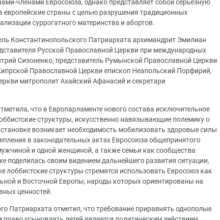
нами-членами Евросоюза, однако представляет собой серьезную
а европейские страны с целью разрушения традиционных
гализации суррогатного материнства и абортов.
тель Константинопольского Патриархата архимандрит Эмилиан
едставителя Русской Православной Церкви при международных
итрий Сизоненко, представитель Румынской Православной Церкви
 Кипрской Православной Церкви епископ Неапольский Порфирий,
еркви митрополит Ахайский Афанасий и секретари
тметила, что в Европарламенте нового состава исключительное
оббистские структуры, искусственно навязывающие полемику о
бстановке возникает необходимость мобилизовать здоровые силы
репления в законодательных актах Евросоюза общепринятого
ужчиной и одной женщиной, а также семьи как сообщества
акже поделилась своим видением дальнейшего развития ситуации,
е лоббистские структуры стремятся использовать Евросоюз как
льной и Восточной Европы, народы которых ориентированы на
вных ценностей.
ого Патриархата отметил, что требование приравнять однополые
м право усыновлять детей является политическим действием,