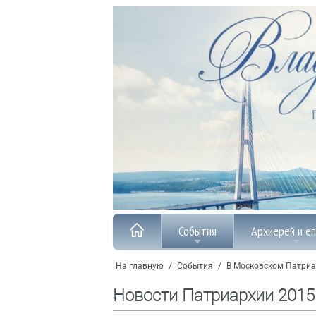
События
Архиерей и е
На главную
/
События
/
В Московском Патриа
Новости Патриархии 2015