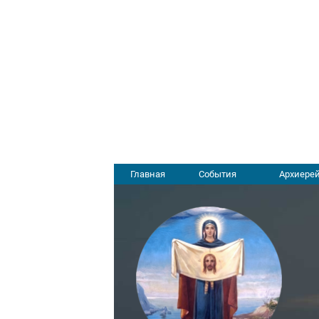
Главная
События
Архиерей