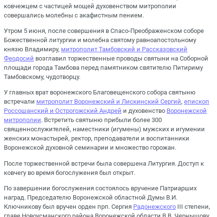
ковчежцем с частицей мощей духовенством митрополии
совершались молебны с акафистным пением.
Утром 5 июня, после совершения в Спасо-Преображенском соборе
Божественной литургии и молебна святому равноапостольному
князю Владимиру,
митрополит Тамбовский и Рассказовский
Феодосий
возглавил торжественные проводы святыни на Соборной
площади города Тамбова перед памятником святителю Питириму
Тамбовскому, чудотворцу.
У главных врат воронежского Благовещенского собора святыню
встречали
митрополит Воронежский и Лискинский Сергий
,
епископ
Россошанский и Острогожский Андрей
и духовенство
Воронежской
митрополии
. Встретить святыню прибыли более 300
священнослужителей, наместники (игумены) мужских и игумении
женских монастырей, ректор, преподаватели и воспитанники
Воронежской духовной семинарии и множество горожан.
После торжественной встречи была совершена Литургия. Доступ к
ковчегу во время богослужения был открыт.
По завершении богослужения состоялось вручение Патриарших
наград. Председателю Воронежской областной Думы В.И.
Ключникову был вручен орден прп. Сергия
Радонежского
III степени,
главе Новоусманского района Воронежской области В.В. Чернышову