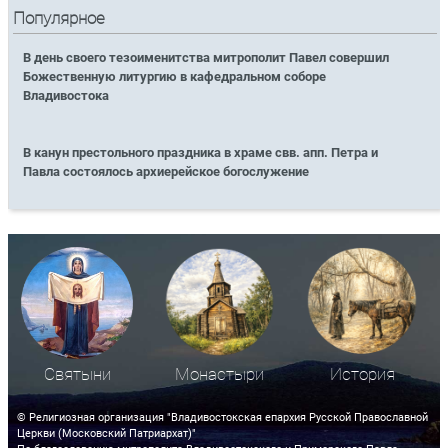
Популярное
В день своего тезоименитства митрополит Павел совершил
Божественную литургию в кафедральном соборе
Владивостока
В канун престольного праздника в храме свв. апп. Петра и
Павла состоялось архиерейское богослужение
Святыни
Монастыри
История
© Религиозная организация "Владивостокская епархия Русской Православной
Церкви (Московский Патриархат)"