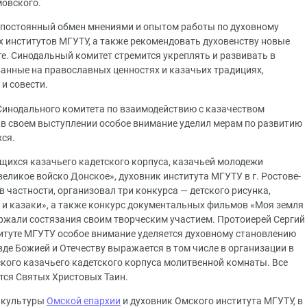
мовского.
 постоянный обмен мнениями и опытом работы по духовному
 институтов МГУТУ, а также рекомендовать духовенству новые
е. Синодальный комитет стремится укреплять и развивать в
анные на православных ценностях и казачьих традициях,
 и совести.
Синодального комитета по взаимодействию с казачеством
в своем выступлении особое внимание уделил мерам по развитию
ся.
щихся казачьего кадетского корпуса, казачьей молодежи
ликое войско Донское», духовник института МГУТУ в г. Ростове-
в частности, организовал три конкурса — детского рисунка,
а и казаки», а также конкурс документальных фильмов «Моя земля
ржали состязания своим творческим участием. Протоиерей Сергий
итуте МГУТУ особое внимание уделяется духовному становлению
вде Божией и Отечеству выражается в том числе в организации в
кого казачьего кадетского корпуса молитвенной комнаты. Все
тся Святых Христовых Таин.
а культуры
Омской епархии
и духовник Омского института МГУТУ, в