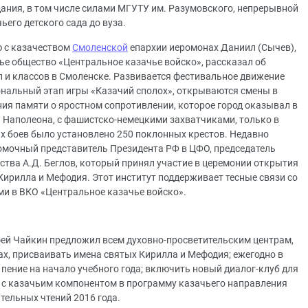
ания, в том числе силами МГУТУ им. Разумовского, непрерывной
ьего детского сада до вуза.
ю с казачеством
Смоленской
епархии иеромонах Даниил (Сычев),
е общество «Центральное казачье войско», рассказал об
л и классов в Смоленске. Развивается фестивальное движение
иональный этап игры «Казачий сполох», открываются смены в
ения памяти о яростном сопротивлении, которое город оказывал в
й Наполеона, с фашистско-немецкими захватчиками, только в
х боев было установлено 250 поклонных крестов. Недавно
омочный представитель Президента РФ в ЦФО, председатель
ства А.Д. Беглов, который принял участие в церемонии открытия
 Кирилла и Мефодия. Этот институт поддерживает тесные связи со
и в ВКО «Центральное казачье войско».
ей Чайкин предложил всем духовно-просветительским центрам,
, присваивать имена святых Кирилла и Мефодия; ежегодно в
пение на начало учебного года; включить новый диалог-клуб для
 с казачьим компонентом в программу казачьего направления
ельных чтений 2016 года.