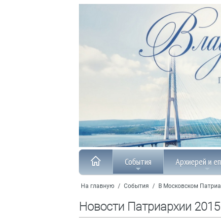
События
Архиерей и е
На главную
/
События
/
В Московском Патриа
Новости Патриархии 2015