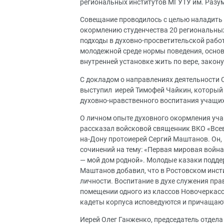
региональных институтов МГУТУ им. Разу
Совещание проводилось с целью наладить
окормлению студенчества 20 региональных
подходы в духовно-просветительской работ
молодежной среде нормы поведения, основ
внутренней установке жить по вере, закону
С докладом о направлениях деятельности 
выступил иерей Тимофей Чайкин, который 
духовно-нравственного воспитания учащих
О личном опыте духовного окормления уча
рассказал войсковой священник ВКО «Всеве
на-Дону протоиерей Сергий Маштанов. Он, 
сочинений на тему: «Первая мировая войн
— мой дом родной». Молодые казаки подде
Маштанов добавил, что в Ростовском инст
личности. Воспитание в духе служения пра
помещении одного из классов Новочеркасс
кадеты корпуса исповедуются и причащаю
Иерей Олег Ганженко, председатель отдел