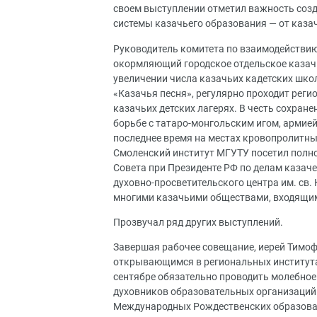
своем выступлении отметил важность созд
системы казачьего образования — от казач
Руководитель комитета по взаимодействи
окормляющий городское отдельское казачь
увеличении числа казачьих кадетских шко
«Казачья песня», регулярно проходит рег
казачьих детских лагерях. В честь сохран
борьбе с татаро-монгольским игом, армие
последнее время на местах кровопролитны
Смоленский институт МГУТУ посетил полн
Совета при Президенте РФ по делам казаче
духовно-просветительского центра им. св.
многими казачьими обществами, входящим
Прозвучал ряд других выступлений.
Завершая рабочее совещание, иерей Тимоф
открывающимся в региональных институтах
сентябре обязательно проводить молебное 
духовников образовательных организаций
Международных Рождественских образоват