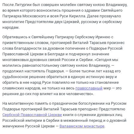
После Литургии был совершен молебен святому князю Владимиру,
во время которого возносились прошения о здравии Святейшего
Патриарха Московского и всея Руси Кирилла. Далее прозвучало
многолетие Предстоятелям двух Церквей, русскому и сербскому
народам.
Обратившись к Святейшему Патриарху Сербскому Иринею с
приветственным словом, протоиерей Виталий Тарасьев произнес
слова благодарности за духовное попечение о Подворье Русской
Православной Церкви в Белграде и подчеркнул значение
многовековых духовных связей России и Сербии. «Сегодня мы
молились равноапостольному святому князю Владимиру, —
продолжил настоятель Подворья. — Более тысячи лет назад его
судьбоносное решение обратиться в единую истинную веру и
обратить в нее народ Руси повлияло не только на становление
славянских народов, не только на весь
православный
мир — это
решение до сих пор влияет на все человечество».
На молитвенную память о праздничном богослужении на Русском
Подворье протоиерей Виталий Тарасьев преподнес Предстоятелю
Сербской Православной Церкви
книги о служении духовных лиц
Российской империи в Сербии в межвоенный период и о духовной
жемчужине Русской Церкви —
Валаамском монастыре
.