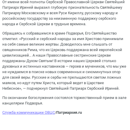
От имени всей полноты Сербской Православной Церкви Святейший
Патриарх Ириней выразил глубокую признательность Святейшему
Патриарху Московскому и всея Руси Кириллу, русскому народу и
российскому государству за неизменную поддержку сербского
народа и Сербской Церкви в трудные времена.
Обращаясь к собравшимся в храме Подворья, Его Святейшество
отметил: «Русский и сербский народы за имя Христово принимали
на себя самые великие жертвы. Доводилось мне слышать от
священников Рима, что их Церковь поддержана всей европейской
цивилизацией… А наши Православные сестринские Церкви
поддержаны Духом Святым! В истории наших Церквей столько
духовных и истинных наставников — героев и мучеников, что мы уже
не нуждаемся в поиске новых современных и сиюминутных опор
для своей веры. Русские и сербы не прельщаются светом ложных
маяков, но идут путем Христа, который ведет в Царствие
Небесное», — подчеркнул Святейший Патриарх Сербский Ириней.
По окончании богослужения состоялся торжественный прием в зале
канцелярии Подворья.
Служба коммуникации ОВЦС
/
Патриархия.ru