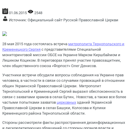
01.06.2015
2548
Источник:
Официальный сайт Русской Православной Церкви
28 мая 2015 года состоялась встреча
митрополита Тернопольского и
Кременецкого Сергия
с представителями Специальной
мониторинговой миссии ОБСЕ на Украине Марком Киршбаймом и
Лешеком Коциком. В переговорах принял участие правозащитник,
член общественного союза «Форпост» Олег Денисов.
Участники встречи обсудили вопросы соблюдения на Украине прав
человека, в частности в связи со случаями провокаций в отношении
общин Украинской Православной Церкви. Митрополит
Тернопольский и Кременецкий Сергий выразил обеспокоенность в
связи с захватами храмов в селах Бутин, Новостав, а также все более
частыми попытками захватов
церковных
зданий Украинской
Православной Церкви в селах Башуки, Колосова и Кулики
Кременецкого района Тернопольской области.
Стороны рассмотрели факты распространения дезинформационных
и дискредитирующих обращений со стороны органов власти и