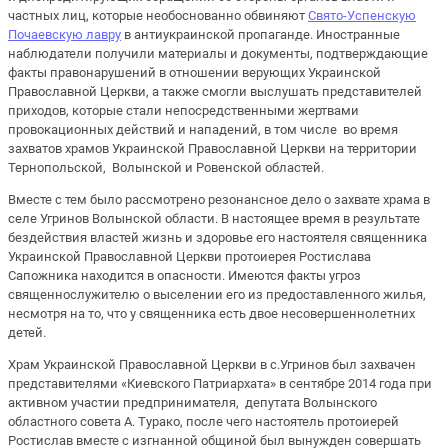
частных лиц, которые необоснованно обвиняют
Свято-Успенскую
Почаевскую лавру
в антиукраинской пропаганде. Иностранные
наблюдатели получили материалы и документы, подтверждающие
факты правонарушений в отношении верующих Украинской
Православной Церкви, а также смогли выслушать представителей
приходов, которые стали непосредственными жертвами
провокационных действий и нападений, в том числе во время
захватов храмов Украинской Православной Церкви на территории
Тернопольской, Волынской и Ровенской областей.
Вместе с тем было рассмотрено резонансное дело о захвате храма в
селе Угринов Волынской области. В настоящее время в результате
бездействия властей жизнь и здоровье его настоятеля священника
Украинской Православной Церкви протоиерея Ростислава
Сапожника находится в опасности. Имеются факты угроз
священнослужителю о выселении его из предоставленного жилья,
несмотря на то, что у священника есть двое несовершеннолетних
детей.
Храм Украинской Православной Церкви в с.Угринов был захвачен
представителями «Киевского Патриархата» в сентябре 2014 года при
активном участии предпринимателя, депутата Волынского
областного совета А. Турако, после чего настоятель протоиерей
Ростислав вместе с изгнанной общиной был вынужден совершать