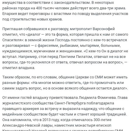
имущества в соответствии с законодательством. В некоторых
районах города на 400 тысяч человек действует всего два-три храма.
Епархия ведет переговоры с властями по поводу выделения участков
под строительство новых храмов.
Приглашая собравшихся к разговору, митрополит Варсонофий
отметил, что «диалог — это та форма, которая пришла к нам от самого
Спасителя»: в земной жизни Господь постоянно с кем-то встречался
и разговаривал — с фарисеями, рыбаками, мытарями, больными,
нуждающимися, мужчинами и женщинами. «С кем-то Он в диалог не
вступал. Например, стоя перед Понтием Пилатом, отвечал не на все
вопросы, где-то уклонялся от ответа, отвечал вопросом на вопрос», —
отметил владыка.
Таким образом, по его словам, общение Церкви со СМИ может иметь
разные формы: «На многое можно ответить, где-то промолчать или
самим задать вопрос, но в основе всякого общения остается диалог».
От имени гостей владыку приветствовала Людмила Фомичева. Глава
журналистского сообщества Санкт-Петербурга поблагодарила
правящего архиерея за встречу и выразила надежду, что общение с
медийным сообществом будет частым и станет хорошей традицией.
Она напомнила, что в 2013 году, когда отмечалось 300-летие
Александро-Невской лавры, наместник монастыря епископ
Кронштадтский Назарий встречался с главами петербургских СМИ.