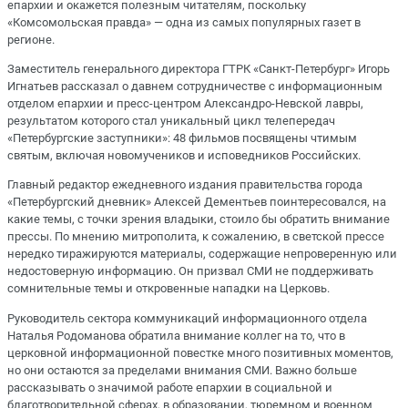
епархии и окажется полезным читателям, поскольку
«Комсомольская правда» — одна из самых популярных газет в
регионе.
Заместитель генерального директора ГТРК «Санкт-Петербург» Игорь
Игнатьев рассказал о давнем сотрудничестве с информационным
отделом епархии и пресс-центром Александро-Невской лавры,
результатом которого стал уникальный цикл телепередач
«Петербургские заступники»: 48 фильмов посвящены чтимым
святым, включая новомучеников и исповедников Российских.
Главный редактор ежедневного издания правительства города
«Петербургский дневник» Алексей Дементьев поинтересовался, на
какие темы, с точки зрения владыки, стоило бы обратить внимание
прессы. По мнению митрополита, к сожалению, в светской прессе
нередко тиражируются материалы, содержащие непроверенную или
недостоверную информацию. Он призвал СМИ не поддерживать
сомнительные темы и откровенные нападки на Церковь.
Руководитель сектора коммуникаций информационного отдела
Наталья Родоманова обратила внимание коллег на то, что в
церковной информационной повестке много позитивных моментов,
но они остаются за пределами внимания СМИ. Важно больше
рассказывать о значимой работе епархии в социальной и
благотворительной сферах, в образовании, тюремном и военном