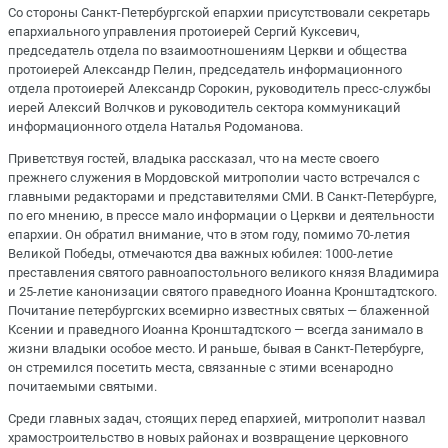
Со стороны Санкт-Петербургской епархии присутствовали секретарь
епархиального управления протоиерей Сергий Куксевич,
председатель отдела по взаимоотношениям Церкви и общества
протоиерей Александр Пелин, председатель информационного
отдела протоиерей Александр Сорокин, руководитель пресс-службы
иерей Алексий Волчков и руководитель сектора коммуникаций
информационного отдела Наталья Родоманова.
Приветствуя гостей, владыка рассказал, что на месте своего
прежнего служения в Мордовской митрополии часто встречался с
главными редакторами и представителями СМИ. В Санкт-Петербурге,
по его мнению, в прессе мало информации о Церкви и деятельности
епархии. Он обратил внимание, что в этом году, помимо 70-летия
Великой Победы, отмечаются два важных юбилея: 1000-летие
преставления святого равноапостольного великого князя Владимира
и 25-летие канонизации святого праведного Иоанна Кронштадтского.
Почитание петербургских всемирно известных святых — блаженной
Ксении и праведного Иоанна Кронштадтского — всегда занимало в
жизни владыки особое место. И раньше, бывая в Санкт-Петербурге,
он стремился посетить места, связанные с этими всенародно
почитаемыми святыми.
Среди главных задач, стоящих перед епархией, митрополит назвал
храмостроительство в новых районах и возвращение церковного