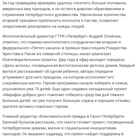
За год правящему архиерею удалось посетить больше половины
вверенных ему приходов, и он остался доволен образованием и
служением петербургского духовенства. Увеличение количества
епархий призвано приблизить епископа к пастве, позволяет
оперативнее реагировать на нужды людей.
Исполнительный директор ГТРК «Петербург» Андрей Олейник,
отметил, что помимо многолетнего сотрудничества епархии и
федерального «Пятого канала» в прямых трансляциях Рождества
Христова и Пасхи из северной столицы, канал реализует
благотворительные проекты. Два года в эфир выходит передача
«День ангела», посвященная воспитанникам детских домов. Каждый
выпуск рассказывает об одном ребенке, авторы передачи
устраивают для него праздник, на котором исполняют его
сокровенные мечты. Героев программы начали забирать в семьи,
усыновлено уже 75 детей. Еще один недавно запущенный проект
«Марафон добрых дел» помогает собирать средства для тяжело
больных детей: он уже получил большую отдачу и хорошие отзывы,
зрители активно помогают героям.
Главный редактор «Комсомольской правды в Санкт-Петербурге»
Евгений Кульков рассказал, что газета готовит проект, посвященный
петербургским храмам, жизни и социальным инициативам
приходов. Он выразил надежду, что проект найдет поддержку в