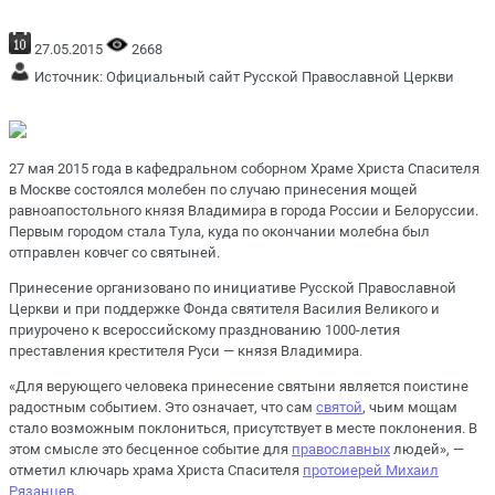
27.05.2015
2668
Источник:
Официальный сайт Русской Православной Церкви
27 мая 2015 года в кафедральном соборном Храме Христа Спасителя
в Москве состоялся молебен по случаю принесения мощей
равноапостольного князя Владимира в города России и Белоруссии.
Первым городом стала Тула, куда по окончании молебна был
отправлен ковчег со святыней.
Принесение организовано по инициативе Русской Православной
Церкви и при поддержке Фонда святителя Василия Великого и
приурочено к всероссийскому празднованию 1000-летия
преставления крестителя Руси — князя Владимира.
«Для верующего человека принесение святыни является поистине
радостным событием. Это означает, что сам
святой
, чьим мощам
стало возможным поклониться, присутствует в месте поклонения. В
этом смысле это бесценное событие для
православных
людей», —
отметил ключарь храма Христа Спасителя
протоиерей Михаил
Рязанцев
.