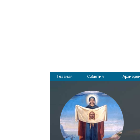
Главная
События
Архиерей