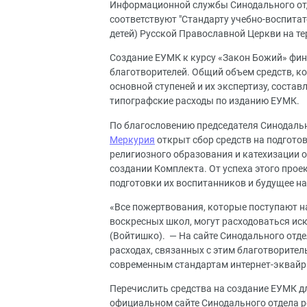
Информационной службы Синодального отд
соответствуют "Стандарту учебно-воспитат
детей) Русской Православной Церкви на т
Создание ЕУМК к курсу «Закон Божий» фин
благотворителей. Общий объем средств, ко
основной ступеней и их экспертизу, состав
типографские расходы по изданию ЕУМК.
По благословению председателя Синодаль
Меркурия
открыт сбор средств на подгото
религиозного образования и катехизации 
создании Комплекта. От успеха этого про
подготовки их воспитанников и будущее н
«Все пожертвования, которые поступают н
воскресных школ, могут расходоваться иск
(Войтишко). — На сайте Синодального отде
расходах, связанных с этим благотворите
современным стандартам интернет-эквайр
Перечислить средства на создание ЕУМК 
официальном сайте Синодального отдела р