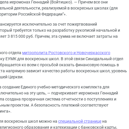
ела иеромонах Геннадий (Войтишко). — Причем все они
ельной деятельности, реализуемой в воскресных школах (для
ерритории Российской Федерации"».
ансируется исключительно за счет пожертвований
торый требуется только на разработку рукописей начальной и
ляет 3 815 000 руб. Причем, эта сумма не включает затраты на
ного отдела
митрополита Ростовского и Новочеркасского
вку ЕУМК для воскресных школ. В этой связи Синодальный отдел
обращается ко всем с просьбой оказать финансовую помощь в
екта напрямую зависит качество работы воскресных школ, уровень
ашей Церкви.
а создание Единого учебно-методического комплекта для
лючительно на эту цель, — подчеркивает иеромонах Геннадий
ла создана прозрачная система отчетности о поступлениях и
льным проектом. А безопасность платежей соответствуют
инга».
для воскресных школ можно на
специальной странице
на
елигиозного образования и катехизации с банковской карты,