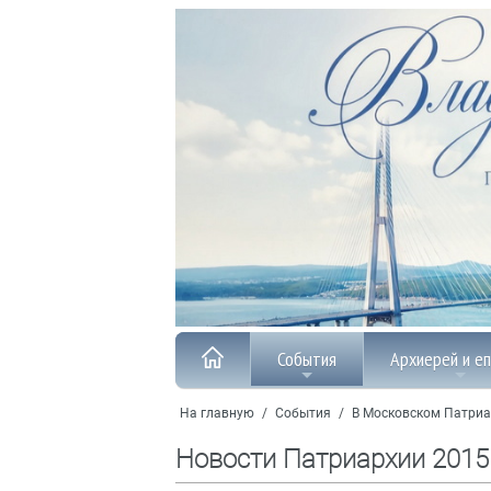
События
Архиерей и е
На главную
/
События
/
В Московском Патриа
Новости Патриархии 2015