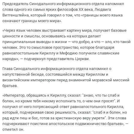
Председатель Синодального информационного отдела напомнил
слова одного из самых ярких философов ХХ века, Людвига
Витгенштейна, который говорил о том, что «границы моего языка
означают границы моего мира».
«Через язык человек выстраивает картину мира, получает базовые
ценности и смыслы, основываясь на которых делает
принципиальные выводы о жизни — что добро, а что — зло, кто такой
человек. Это то смысловое пространство, которое благодаря
равноапостольным Кириллу и Мефодию получили славянские
народы», — подчеркнул представитель Церкви.
Глава Синодального информационного отдела напомнил о
напутственной беседе, состоявшейся между Кириллом и
византийским императором перед знаменитой моравской миссией
братьев.
«Император, обращаясь к Кириллу, сказал: "знаю, что ты слаб и
болен, но кроме тебя некому исполнить то, о чем они просят". И
получил от него потрясающий ответ равноапостольного Кирилла,
который, подчеркивая свою решимость, сказал: "слаб я и болен, но
рад идти пеш и бос, готов за христианскую веру умрети". Эти слова
подчеркивают поистине апостольское подвижничество братьев», —
отметил он.