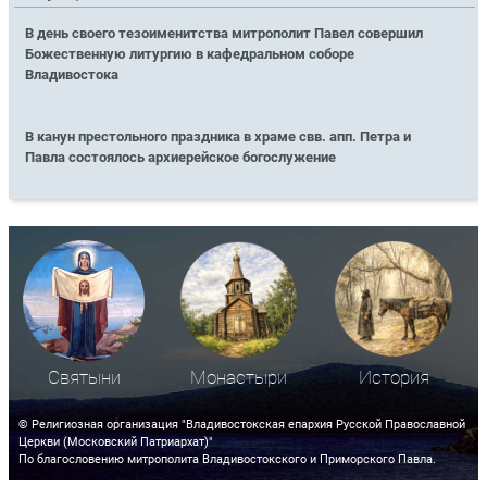
В день своего тезоименитства митрополит Павел совершил
Божественную литургию в кафедральном соборе
Владивостока
В канун престольного праздника в храме свв. апп. Петра и
Павла состоялось архиерейское богослужение
Святыни
Монастыри
История
© Религиозная организация "Владивостокская епархия Русской Православной
Церкви (Московский Патриархат)"
По благословению митрополита Владивостокского и Приморского Павла.