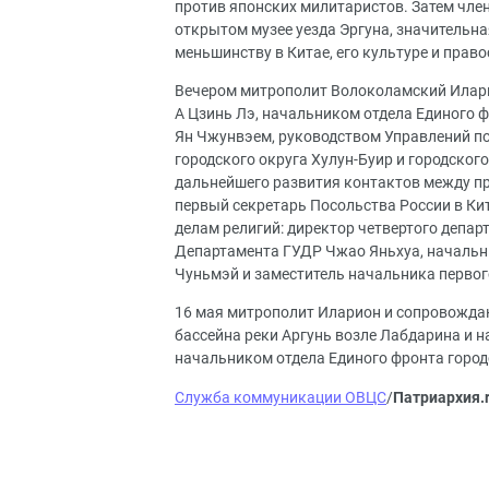
против японских милитаристов. Затем чле
открытом музее уезда Эргуна, значительн
меньшинству в Китае, его культуре и прав
Вечером митрополит Волоколамский Илари
А Цзинь Лэ, начальником отдела Единого 
Ян Чжунвэем, руководством Управлений по
городского округа Хулун-Буир и городског
дальнейшего развития контактов между пр
первый секретарь Посольства России в Ки
делам религий: директор четвертого депар
Департамента ГУДР Чжао Яньхуа, начальн
Чуньмэй и заместитель начальника первог
16 мая митрополит Иларион и сопровожда
бассейна реки Аргунь возле Лабдарина и н
начальником отдела Единого фронта город
Служба коммуникации ОВЦС
/
Патриархия.