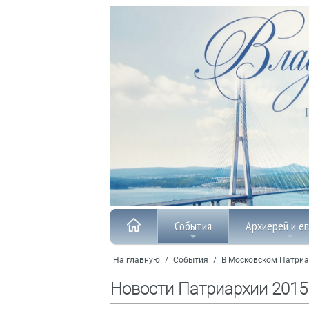
События
Архиерей и е
На главную
/
События
/
В Московском Патриа
Новости Патриархии 2015