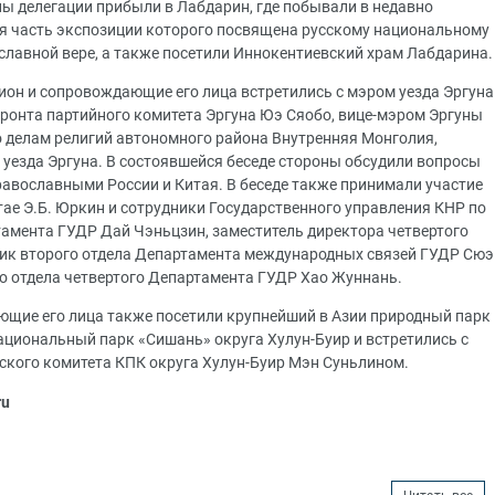
ны делегации прибыли в Лабдарин, где побывали в недавно
ая часть экспозиции которого посвящена русскому национальному
ославной вере, а также посетили Иннокентиевский храм Лабдарина.
он и сопровождающие его лица встретились с мэром уезда Эргуна
фронта партийного комитета Эргуна Юэ Сяобо, вице-мэром Эргуны
 делам религий автономного района Внутренняя Монголия,
о уезда Эргуна. В состоявшейся беседе стороны обсудили вопросы
авославными России и Китая. В беседе также принимали участие
тае Э.Б. Юркин и сотрудники Государственного управления КНР по
тамента ГУДР Дай Чэньцзин, заместитель директора четвертого
ик второго отдела Департамента международных связей ГУДР Сюэ
о отдела четвертого Департамента ГУДР Хао Жуннань.
ющие его лица также посетили крупнейший в Азии природный парк
ациональный парк «Сишань» округа Хулун-Буир и встретились с
ского комитета КПК округа Хулун-Буир Мэн Суньлином.
ru