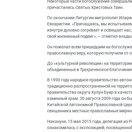
Некоторые части богослужения совершали
причастились Святых Христовых Таин.
По окончании Литургии митрополит Иларио
Евхаристии. «Причащаясь, мы испытываем о
изнутри духовно согревает и освящает нас
свой жизненный подвиг», — отметил влады
Он пожелал всем пришедшим на богослуже
православную веру, которую получили от о
До «культурной революции» на территории
объединенные в Трехреченское благочиние
В 1990 году народное правительство авто
традиционно распространенной на территор
правительства округа Хулун-Буир в качес
каменный храм. 30 августа 2009 года он
Китайской Автономной Православной Церк
священника местные православные миряне
Накануне, 15 мая 2015 года, делегация из
ознакомилась с экспозицией, посвященной