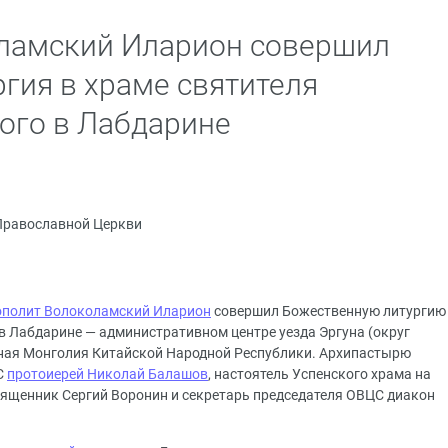
ламский Иларион совершил
гия в храме святителя
ого в Лабдарине
Православной Церкви
ополит Волоколамский Иларион
совершил Божественную литургию
в Лабдарине — административном центре уезда Эргуна (округ
нная Монголия Китайской Народной Республики. Архипастырю
С
протоиерей Николай Балашов
, настоятель Успенского храма на
вященник Сергий Воронин и секретарь председателя ОВЦС диакон