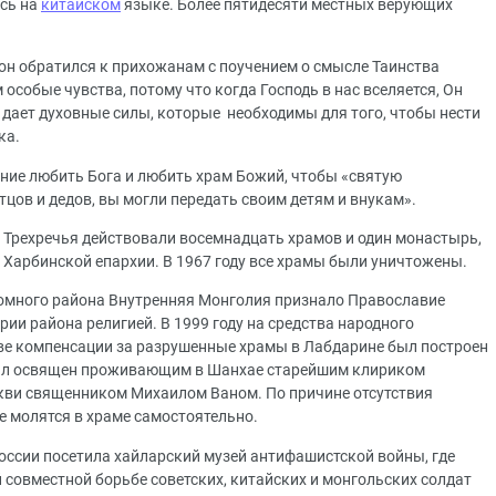
сь на
китайском
языке. Более пятидесяти местных верующих
н обратился к прихожанам с поучением о смысле Таинства
собые чувства, потому что когда Господь в нас вселяется, Он
, дает духовные силы, которые необходимы для того, чтобы нести
ка.
ние любить Бога и любить храм Божий, чтобы «святую
тцов и дедов, вы могли передать своим детям и внукам».
 Трехречья действовали восемнадцать храмов и один монастырь,
 Харбинской епархии. В 1967 году все храмы были уничтожены.
номного района Внутренняя Монголия признало Православие
ии района религией. В 1999 году на средства народного
тве компенсации за разрушенные храмы в Лабдарине был построен
 был освящен проживающим в Шанхае старейшим клириком
ви священником Михаилом Ваном. По причине отсутствия
 молятся в храме самостоятельно.
 России посетила хайларский музей антифашистской войны, где
 совместной борьбе советских, китайских и монгольских солдат