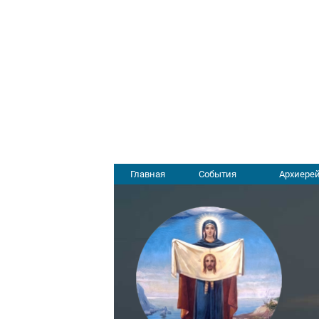
Главная
События
Архиерей