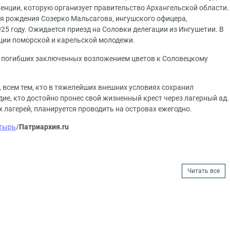
нции, которую организует правительство Архангельской области.
я рождения Созерко Мальсагова, ингушского офицера,
925 году. Ожидается приезд на Соловки делегации из Ингушетии. В
ции поморской и карельской молодежи.
ь погибших заключенных возложением цветов к Соловецкому
всем тем, кто в тяжелейших внешних условиях сохранил
дие, кто достойно пронес свой жизненный крест через лагерный ад.
лагерей, планируется проводить на островах ежегодно.
тырь
/
Патриархия.ru
Читать все