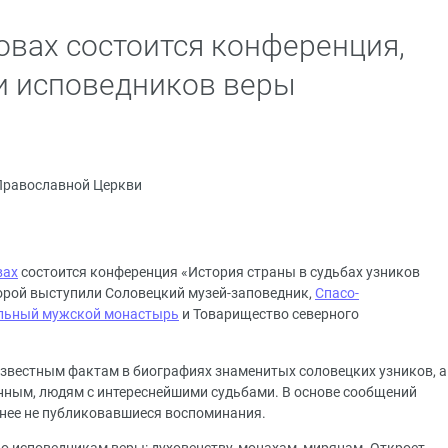
овах состоится конференция,
и исповедников веры
Православной Церкви
вах
состоится конференция «История страны в судьбах узников
орой выступили Соловецкий музей-заповедник,
Спасо-
льный мужской монастырь
и Товарищество северного
звестным фактам в биографиях знаменитых соловецких узников, а
нным, людям с интереснейшими судьбами. В основе сообщений
анее не публиковавшиеся воспоминания.