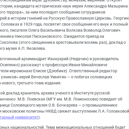
 исповедникам веры: духовенству, монахам, мирянам. Откроет
стории, кандидата исторических наук иерея Александра Мазырина
го террора», за ним последует сообщение сотрудников
ерей в истории гонений на Русскую Православную Церковь. Георги
Соловках в 1929 года, посвятит свое сообщение его внук и полный
нного, писателя Олега Васильевича Волкова Всеволод Олегович
щенника Николая Пискановского. Ожидается приезд на
околова (этого священника арестовывали восемь раз), доклад о
го музея А.П. Яковлева.
агочинный архимандрит Ианнуарий (Недачин) и руководитель
Осипенко) расскажут о профессоре Иване Михайловиче
тели иеромонахе Елисее (Дзюбике). Ответственный редактор
узников» иерей Вячеслав Умнягин — о побегах соловецких
нового, третьего тома издания.
й доклад хранитель архива ученого в Институте русской
анченко. М.В. Лоевская (МГУ им. М.В. Ломоносова) поведает об
дница Соловецкого музея О.В. Бочкарева — о промышленнике
и московские полигоны НКВД свяжет выступление Л.А. Головково
тарный университет
).
зных национальностей. Тема межнациональных отношений будет