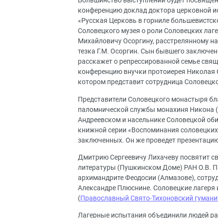
Большинство выступлений будет посвящено
конференцию доклад доктора церковной и
«Русская Церковь в горниле большевистско
Соловецкого музея о роли Соловецких лаг
Михайловичу Осоргину, расстрелянному на 
тезка Г.М. Осоргин. Сын бывшего заключе
расскажет о репрессированной семье свя
конференцию внучки протоиерея Николая С
котором представит сотрудница Соловецко
Представители Соловецкого монастыря бл
паломнической службы монахиня Никона (
Андреевском и насельнике Соловецкой оби
книжной серии «Воспоминания соловецких 
заключенных. Он же проведет презентацию 
Дмитрию Сергеевичу Лихачеву посвятит сво
литературы (Пушкинском Доме) РАН О.В. П
архимандрите Феодосии (Алмазове), сотру
Александре Плюснине. Соловецкие лагеря 
(
Православный Свято-Тихоновский гумани
Лагерные испытания объединили людей ра