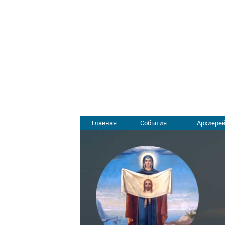
Главная
События
Архиерей