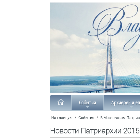
События
Архиерей и е
На главную
/
События
/
В Московском Патриа
Новости Патриархии 2015