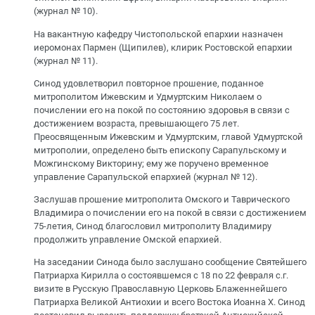
(журнал № 10).
На вакантную кафедру Чистопольской епархии назначен
иеромонах Пармен (Щипилев), клирик Ростовской епархии
(журнал № 11).
Синод удовлетворил повторное прошение, поданное
митрополитом Ижевским и Удмуртским Николаем о
почислении его на покой по состоянию здоровья в связи с
достижением возраста, превышающего 75 лет.
Преосвященным Ижевским и Удмуртским, главой Удмуртской
митрополии, определено быть епископу Сарапульскому и
Можгинскому Викторину; ему же поручено временное
управление Сарапульской епархией (журнал № 12).
Заслушав прошение митрополита Омского и Таврического
Владимира о почислении его на покой в связи с достижением
75-летия, Синод благословил митрополиту Владимиру
продолжить управление Омской епархией.
На заседании Синода было заслушано сообщение Святейшего
Патриарха Кирилла о состоявшемся с 18 по 22 февраля с.г.
визите в Русскую Православную Церковь Блаженнейшего
Патриарха Великой Антиохии и всего Востока Иоанна X. Синод