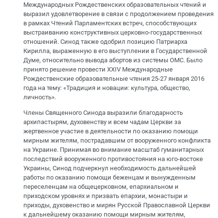
Международных Рождественских образовательных чтений и
выразил удовлетворение в связи с продолжением проведения
в рамках Чтений Парламентских встреч, способствующих
выстраиванию конструктивных церковно-государственных
отношений. Синод также одобрил позицию Патриарха
Кирилла, выраженную в его выступлении в Государственной
Думе, относительно вывода абортов из системы ОМС. Было
принято решение провести XXIV Международные
Рождественские образовательные чтения 25-27 января 2016
года на тему: «Традиция и новации: культура, общество,
личность».
Члены Священного Синода выразили благодарность
архипастырям, духовенству и всем чадам Церкви за
жертвенное участие в деятельности по оказанию помощи
мирным жителям, пострадавшим от вооруженного конфликта
на Украине. Принимая во внимание масштаб гуманитарных
последствий вооруженного противостояния на юго-востоке
Украины, Синод подчеркнул необходимость дальнейшей
работы по оказанию помощи беженцам и вынужденным
переселенцам на общецерковном, епархиальном и
приходском уровнях и призвать епархии, монастыри и
приходы, духовенство и мирян Русской Православной Церкви
к дальнейшему оказанию помощи мирным жителям,