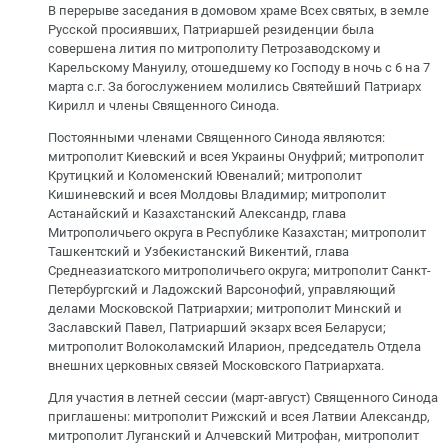
В перерыве заседания в домовом храме Всех святых, в земле
Русской просиявших, Патриаршей резиденции была
совершена лития по митрополиту Петрозаводскому и
Карельскому Мануилу, отошедшему ко Господу в ночь с 6 на 7
марта с.г. За богослужением молились Святейший Патриарх
Кирилл и члены Священного Синода.
Постоянными членами Священного Синода являются:
митрополит Киевский и всея Украины Онуфрий; митрополит
Крутицкий и Коломенский Ювеналий; митрополит
Кишиневский и всея Молдовы Владимир; митрополит
Астанайский и Казахстанский Александр, глава
Митрополичьего округа в Республике Казахстан; митрополит
Ташкентский и Узбекистанский Викентий, глава
Среднеазиатского митрополичьего округа; митрополит Санкт-
Петербургский и Ладожский Варсонофий, управляющий
делами Московской Патриархии; митрополит Минский и
Заславский Павел, Патриарший экзарх всея Беларуси;
митрополит Волоколамский Иларион, председатель Отдела
внешних церковных связей Московского Патриархата.
Для участия в летней сессии (март-август) Священного Синода
приглашены: митрополит Рижский и всея Латвии Александр,
митрополит Луганский и Алчевский Митрофан, митрополит