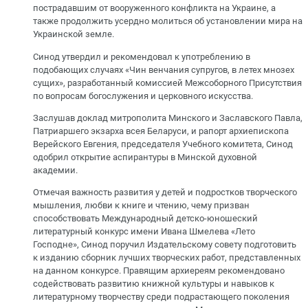
пострадавшим от вооруженного конфликта на Украине, а
также продолжить усердно молиться об установлении мира на
Украинской земле.
Синод утвердил и рекомендовал к употреблению в
подобающих случаях «Чин венчания супругов, в летех мнозех
сущих», разработанный комиссией Межсоборного Присутствия
по вопросам богослужения и церковного искусства.
Заслушав доклад митрополита Минского и Заславского Павла,
Патриаршего экзарха всея Беларуси, и рапорт архиепископа
Верейского Евгения, председателя Учебного комитета, Синод
одобрил открытие аспирантуры в Минской духовной
академии.
Отмечая важность развития у детей и подростков творческого
мышления, любви к книге и чтению, чему призван
способствовать Международный детско-юношеский
литературный конкурс имени Ивана Шмелева «Лето
Господне», Синод поручил Издательскому совету подготовить
к изданию сборник лучших творческих работ, представленных
на данном конкурсе. Правящим архиереям рекомендовано
содействовать развитию книжной культуры и навыков к
литературному творчеству среди подрастающего поколения