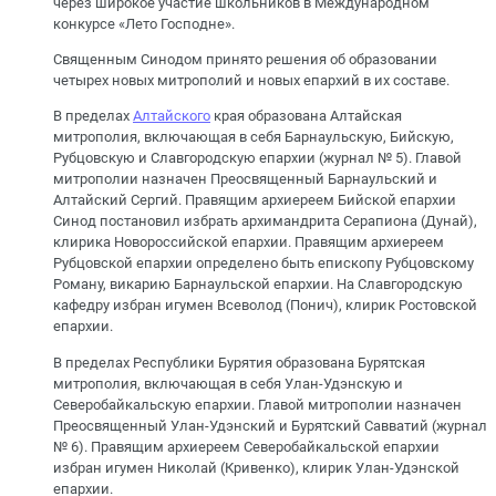
через широкое участие школьников в Международном
конкурсе «Лето Господне».
Священным Синодом принято решения об образовании
четырех новых митрополий и новых епархий в их составе.
В пределах
Алтайского
края образована Алтайская
митрополия, включающая в себя Барнаульскую, Бийскую,
Рубцовскую и Славгородскую епархии (журнал № 5). Главой
митрополии назначен Преосвященный Барнаульский и
Алтайский Сергий. Правящим архиереем Бийской епархии
Синод постановил избрать архимандрита Серапиона (Дунай),
клирика Новороссийской епархии. Правящим архиереем
Рубцовской епархии определено быть епископу Рубцовскому
Роману, викарию Барнаульской епархии. На Славгородскую
кафедру избран игумен Всеволод (Понич), клирик Ростовской
епархии.
В пределах Республики Бурятия образована Бурятская
митрополия, включающая в себя Улан-Удэнскую и
Северобайкальскую епархии. Главой митрополии назначен
Преосвященный Улан-Удэнский и Бурятский Савватий (журнал
№ 6). Правящим архиереем Северобайкальской епархии
избран игумен Николай (Кривенко), клирик Улан-Удэнской
епархии.