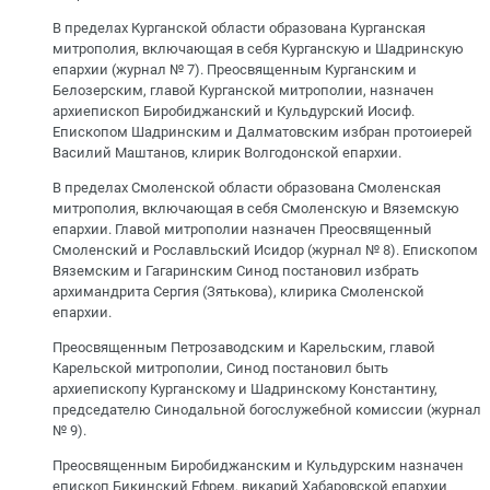
В пределах Курганской области образована Курганская
митрополия, включающая в себя Курганскую и Шадринскую
епархии (журнал № 7). Преосвященным Курганским и
Белозерским, главой Курганской митрополии, назначен
архиепископ Биробиджанский и Кульдурский Иосиф.
Епископом Шадринским и Далматовским избран протоиерей
Василий Маштанов, клирик Волгодонской епархии.
В пределах Смоленской области образована Смоленская
митрополия, включающая в себя Смоленскую и Вяземскую
епархии. Главой митрополии назначен Преосвященный
Смоленский и Рославльский Исидор (журнал № 8). Епископом
Вяземским и Гагаринским Синод постановил избрать
архимандрита Сергия (Зятькова), клирика Смоленской
епархии.
Преосвященным Петрозаводским и Карельским, главой
Карельской митрополии, Синод постановил быть
архиепископу Курганскому и Шадринскому Константину,
председателю Синодальной богослужебной комиссии (журнал
№ 9).
Преосвященным Биробиджанским и Кульдурским назначен
епископ Бикинский Ефрем, викарий Хабаровской епархии