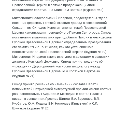
постановил выразить поддержку братской Антиохийской
Православной Церкви в связи с продолжающимися
страданиями христиан на Ближнем Востоке (журнал № 3).
Митрополит Волоколамский Иларион, председатель Отдела
внешних церковных связей, огласил доклад о совершенной
Священным Синодом Константинопольской Православной
Церкви канонизации преподобного Паисия Святогорца. Синод
постановил включить имя преподобного Паисия в месяцеслов
Русской Православной Церкви с определением празднования
его памяти 29 июня/12 июля, как это установлено в
Константинопольской Православной Церкви (журнал № 19).
Митрополит Иларион также выступил с докладом о развитии
диалога с Коптской Церковью. Синод принял решение об
учреждении Двусторонней комиссии по диалогу между
Русской Православной Церковью и Коптской Церковью
(журнал № 21).
Синод принял решение об изменении состава Палаты
попечителей Патриаршей литературной премии имени святых
равноапостольных Кирилла и Мефодия. В состав Палаты
введены священник Ярослав Шипов, В.А. Воропаев, В.Я.
Курбатов, Ю.М. Лощиц, В.Н. Николаев (Князькин) и С.Л.
Шумаков (журнал № 26).