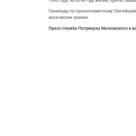
1990 года, на 80-м году жизни, причастивш
Панихиды по приснопамятному Святейшему
московских храмах.
Пресс-служба Патриарха Московского и в