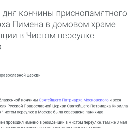
о дня кончины приснопамятного
рха Пимена в домовом храме
ции в Чистом переулке
а
Православной Церкви
я блаженной кончины
Святейшего Патриарха
Московского
и всея
теля Русской Православной Церкви Святейшего Патриарха Кирилла
 Чистом переулке в Москве была совершена панихида.
н проводил именно в резиденции в Чистом переулке, там же 3 мая