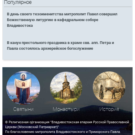
Популярное
В день своего тезоименитства митрополит Павел совершил
Божественную литургию в кафедральном соборе
Владивостока
В канун престольного праздника в храме свв. апп. Петра и
Павла состоялось архиерейское богослужение
Святыни
Монастыри
История
© Религиозная организация "Владивостокская епархия Русской Православной
Церкви (Московский Патриархат)"
По благословению митрополита Владивостокского и Приморского Павла.