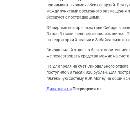
принимают в храмах обеих епархий. Вся г
между пунктами временного размещения п
беседуют с пострадавшими.
Обширные пожары охватили Сибирь в серед
Около 5 тысяч человек лишились жилья. П
на территории Хакасии и Забайкальского к
Синодальный отдел по благотворительност
же пожертвовать средства можно на счета
На 27 апреля на счет Синодального отдел
поступило 98 тысяч 820 рублей. Для постр
платежную систему RBK Money на общий сче
Диакония.ru
/
Патриархия.ru