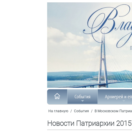
События
Архиерей и е
На главную
/
События
/
В Московском Патриа
Новости Патриархии 2015