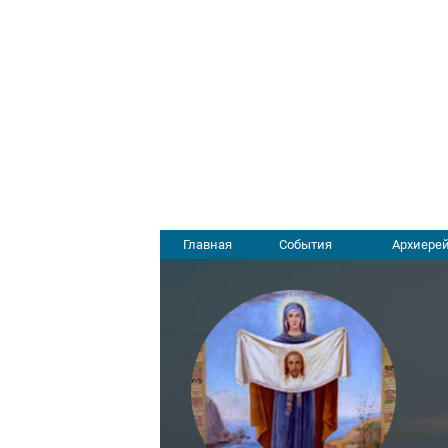
Главная
События
Архиерей