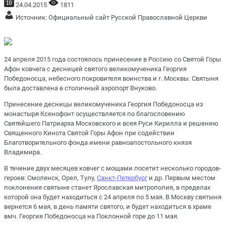
24.04.2015
1811
Источник:
Официальный сайт Русской Православной Церкви
24 апреля 2015 года состоялось принесение в Россию со Святой Горы
Афон ковчега с десницей святого великомученика Георгия
Победоносца, небесного покровителя воинства и г. Москвы. Святыня
была доставлена в столичный аэропорт Внуково.
Принесение десницы великомученика Георгия Победоносца из
монастыря Ксенофонт осуществляется по благословению
Святейшего Патриарха Московского и всея Руси Кирилла и решению
Священного Кинота Святой Горы Афон при содействии
Благотворительного фонда имени равноапостольного князя
Владимира.
В течение двух месяцев ковчег с мощами посетит несколько городов-
героев: Смоленск, Орел, Тулу,
Санкт-Петербург
и др. Первым местом
поклонения святыне станет Ярославская митрополия, в пределах
которой она будет находиться с 24 апреля по 5 мая. В Москву святыня
вернется 6 мая, в день памяти святого, и будет находиться в храме
вмч. Георгия Победоносца на Поклонной горе до 11 мая.