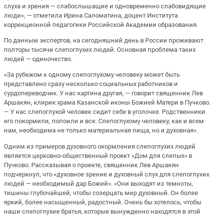
слуха и зрения — слабослышащие и одновременно слабовидящие
люди», — отметила Ирина Саломатина, доцент Института
коррекционной педагогики Российской Академии образования.
По данным экспертов, на сегодняшний день в России проживают
полторы тысячи слепоглухих людей. Основная проблема таких
людей — одиночество.
«За рубежом к одному слепоглухому человеку может быть
представлено сразу несколько социальных работников и
сурдопереводчик. У нас картина другая, — говорит священник Лев
Аршакян, клирик храма Казанской иконы Божией Матери в Пучково.
— У нас слепоглухой человек сидит себе в уголочке. Родственники
его покормили, попоили и все. Слепоглухому человеку, как и всем
нам, необходима не только материальная пища, но и духовная».
Одним из примеров духовного окормления слепоглухих людей
является церковно-общественный проект «Дом для слепых» в
Пучково. Рассказывая о проекте, священник Лев Аршакян
подчеркнул, что «духовное зрение и духовный слух для слепоглухих
людей — необходимый дар Божий». «Они выходят из темноты,
тишины глубочайшей, чтобы созерцать мир духовный. Он более
яркий, более насыщенный, радостный. Очень бы хотелось, чтобы
наши слепоглухие братья, которые вынужденно находятся в этой