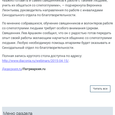
«Важно готовить и самих священников к работе с такими людьми,
учить их общаться со слепоглухими», — подчеркнула Вероника
Леонтьева, руководитель направления по работе с инвалидами
Синодального отдела по благотворительности.
По мнению собравшихся, обучение священников и волонтеров работе
со слепоглухими людьми требует особого внимания Церкви.
Священник Лев Аршакян сообщил, что он с радостью готов передать
опыт своей работы желающим научиться общению со слепоглухими
людьми. Любую необходимую помощь епархиям будет оказывать и
Синодальный отдел по благотворительности.
Полная запись круглого стола доступна по адресу:
http://www.diaconia.ru/webinars/2015-04-15/
.
Диакония.ru
/
Патриархия.ru
Читать все
Меню раздела