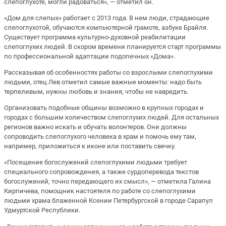
слепоглухоте, могли радоваться», — отметил он.
«Дом для слепых» работает с 2013 года. В нем люди, страдающие
слепоглухотой, обучаются компьютерной грамоте, азбуке Брайля.
Существует программа культурно-духовной реабилитации
слепоглухих людей. В скором времени планируется старт программы
по профессиональной адаптации подопечных «Дома».
Рассказывая об особенностях работы со взрослыми слепоглухими
людьми, отец Лев отметил самые важные моменты: надо быть
терпеливым, нужны любовь и знания, чтобы не навредить.
Организовать подобные общины возможно в крупных городах и
городах с большим количеством слепоглухих людей. Для остальных
регионов важно искать и обучать волонтеров. Они должны
сопроводить слепоглухого человека в храм и помочь ему там,
например, приложиться к иконе или поставить свечку.
«Посещение богослужений слепоглухими людьми требует
специального сопровождения, а также сурдоперевода текстов
богослужений, точно передающего их смысл», — отметила Галина
Кирпичева, помощник настоятеля по работе со слепоглухими
людьми храма блаженной Ксении Петербургской в городе Сарапул
Удмуртской Республики.