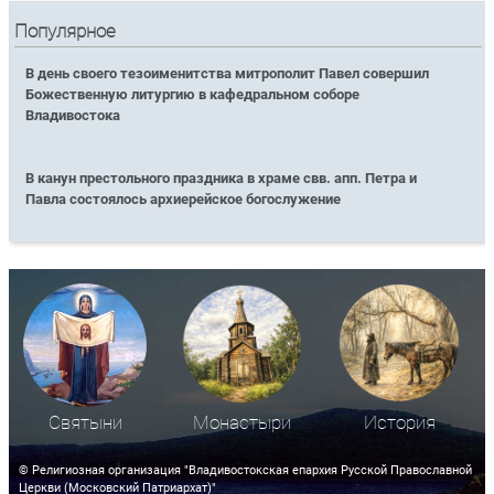
Популярное
В день своего тезоименитства митрополит Павел совершил
Божественную литургию в кафедральном соборе
Владивостока
В канун престольного праздника в храме свв. апп. Петра и
Павла состоялось архиерейское богослужение
Святыни
Монастыри
История
© Религиозная организация "Владивостокская епархия Русской Православной
Церкви (Московский Патриархат)"