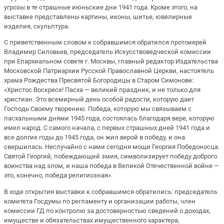
угрозы в те страшные июньские дни 1941 года. Кроме этого, на
выставке представлены картины, иконы, шитье, ювелирные
изделия, скульптура.
С приветственным словом к собравшимся обратился протоиерей
Владимир Силовьев, председатель Искусствоведческой комиссии
при Епархиальном совете г. Москвы, главный редактор Издательства
Московской Патриархии Русской Православной Церкви, настоятель
храма Рождества Пресвятой Богородицы в Старом Симонове:
«Христос Воскресе! Пасха — великий праздник, и не только для
христиан. Это всемирный день особой радости, которую дает
Господь Своему творению. Победа, которую мы связываем с
пасхальными днями 1945 года, состоялась благодаря вере, которую
имел народ. С самого начала, с первых страшных дней 1941 года и
все долгие годы до 1945 года, он жил верой в победу, и она
свершилась. Неслучайно с нами сегодня мощи Георгия Победоносца.
Святой Георгий, побеждающий змия, символизирует победу доброго
воинства над злом, и наша победа в Великой Отечественной войне —
это, конечно, победа религиозная».
В ходе открытия выставки к собравшимся обратились: председатель
комитета Госдумы по регламенту и организации работы, член
комиссии ГД по контролю за достоверностью сведений о доходах,
имуществе и обязательствах имущественного характера,