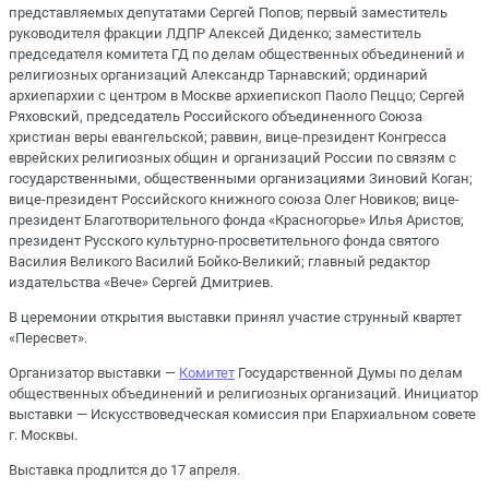
представляемых депутатами Сергей Попов; первый заместитель
руководителя фракции ЛДПР Алексей Диденко; заместитель
председателя комитета ГД по делам общественных объединений и
религиозных организаций Александр Тарнавский; ординарий
архиепархии с центром в Москве архиепископ Паоло Пеццо; Сергей
Ряховский, председатель Российского объединенного Союза
христиан веры евангельской; раввин, вице-президент Конгресса
еврейских религиозных общин и организаций России по связям с
государственными, общественными организациями Зиновий Коган;
вице-президент Российского книжного союза Олег Новиков; вице-
президент Благотворительного фонда «Красногорье» Илья Аристов;
президент Русского культурно-просветительного фонда святого
Василия Великого Василий Бойко-Великий; главный редактор
издательства «Вече» Сергей Дмитриев.
В церемонии открытия выставки принял участие струнный квартет
«Пересвет».
Организатор выставки —
Комитет
Государственной Думы по делам
общественных объединений и религиозных организаций. Инициатор
выставки — Искусствоведческая комиссия при Епархиальном совете
г. Москвы.
Выставка продлится до 17 апреля.