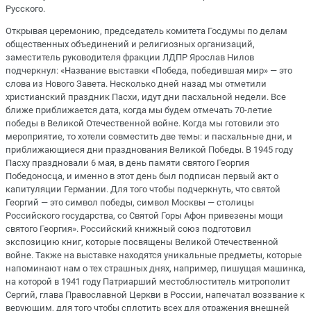
Русского.
Открывая церемонию, председатель комитета Госдумы по делам
общественных объединений и религиозных организаций,
заместитель руководителя фракции ЛДПР Ярослав Нилов
подчеркнул: «Название выставки «Победа, победившая мир» — это
слова из Нового Завета. Несколько дней назад мы отметили
христианский праздник Пасхи, идут дни пасхальной недели. Все
ближе приближается дата, когда мы будем отмечать 70-летие
победы в Великой Отечественной войне. Когда мы готовили это
мероприятие, то хотели совместить две темы: и пасхальные дни, и
приближающиеся дни празднования Великой Победы. В 1945 году
Пасху праздновали 6 мая, в день памяти святого Георгия
Победоносца, и именно в этот день был подписан первый акт о
капитуляции Германии. Для того чтобы подчеркнуть, что святой
Георгий — это символ победы, символ Москвы — столицы
Российского государства, со Святой Горы Афон привезены мощи
святого Георгия». Российский книжный союз подготовил
экспозицию книг, которые посвящены Великой Отечественной
войне. Также на выставке находятся уникальные предметы, которые
напоминают нам о тех страшных днях, например, пишущая машинка,
на которой в 1941 году Патриарший местоблюститель митрополит
Сергий, глава Православной Церкви в России, напечатал воззвание к
верующим, для того чтобы сплотить всех для отражения внешней