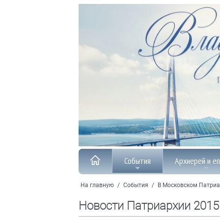
События
Архиерей и е
На главную
/
События
/
В Московском Патриа
Новости Патриархии 2015