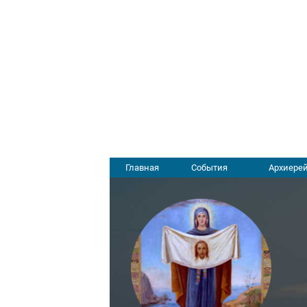
Главная
События
Архиерей