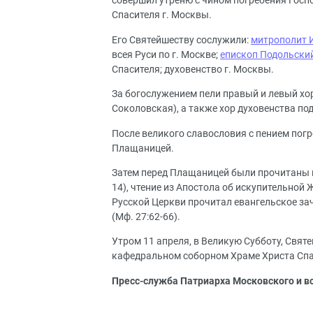
совершил утреню с чином погребения Госп
Спасителя г. Москвы.
Его Святейшеству сослужили:
митрополит 
всея Руси по г. Москве;
епископ Подольски
Спасителя; духовенство г. Москвы.
За богослужением пели правый и левый хор
Соколовская), а также хор духовенства п
После великого славословия с пением пог
Плащаницей.
Затем перед Плащаницей были прочитаны пр
14), чтение из Апостола об искупительной Ж
Русской Церкви прочитал евангельское зач
(Мф. 27:62-66).
Утром 11 апреля, в Великую Субботу, Свя
кафедральном соборном Храме Христа Спа
Пресс-служба Патриарха Московского и в