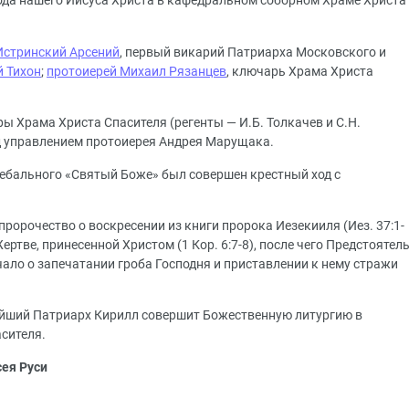
ода нашего Иисуса Христа в кафедральном соборном Храме Христа
Истринский Арсений
, первый викарий Патриарха Московского и
й Тихон
;
протоиерей Михаил Рязанцев
, ключарь Храма Христа
ы Храма Христа Спасителя (регенты — И.Б. Толкачев и С.Н.
од управлением протоиерея Андрея Марущака.
ребального «Святый Боже» был совершен крестный ход с
орочество о воскресении из книги пророка Иезекииля (Иез. 37:1-
ертве, принесенной Христом (1 Кор. 6:7-8), после чего Предстоятел
ало о запечатании гроба Господня и приставлении к нему стражи
тейший Патриарх Кирилл совершит Божественную литургию в
сителя.
сея Руси