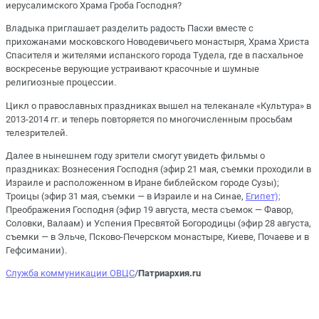
иерусалимского Храма Гроба Господня?
Владыка приглашает разделить радость Пасхи вместе с
прихожанами московского Новодевичьего монастыря, Храма Христа
Спасителя и жителями испанского города Тудела, где в пасхальное
воскресенье верующие устраивают красочные и шумные
религиозные процессии.
Цикл о православных праздниках вышел на телеканале «Культура» в
2013-2014 гг. и теперь повторяется по многочисленным просьбам
телезрителей.
Далее в нынешнем году зрители смогут увидеть фильмы о
праздниках: Вознесения Господня (эфир 21 мая, съемки проходили в
Израиле и расположенном в Иране библейском городе Сузы);
Троицы (эфир 31 мая, съемки — в Израиле и на Синае,
Египет);
Преображения Господня (эфир 19 августа, места съемок — Фавор,
Соловки, Валаам) и Успения Пресвятой Богородицы (эфир 28 августа,
съемки — в Эльче, Псково-Печерском монастыре, Киеве, Почаеве и в
Гефсимании).
Служба коммуникации ОВЦС
/
Патриархия.ru