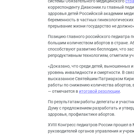
системы Обязательного медицинского
стр
корреспонденту Диаконии.ru главный педи
здоровья детей Российской академии меди
беременность в частных гинекологических 
прерывание жизни государство не должно»
Позицию главного российского педиатра п
большим количеством абортов в стране. А
способствуют развитию бесплодия, что за
репродуктивным технологиям, отметили уч
«Доказано, что среди детей, выношенных 
уровень инвалидности и смертности. В свя
высказанное Святейшим Патриархом Кирил
работы по снижению количества абортов, 
— отмечается в
итоговой резолюции
.
По результатам работы делегаты и участн
Думу с предложением разработать и утвер
здоровья, профилактике абортов.
XVIII Конгресс педиатров России прошел в 
руководителей органов управления и учреж