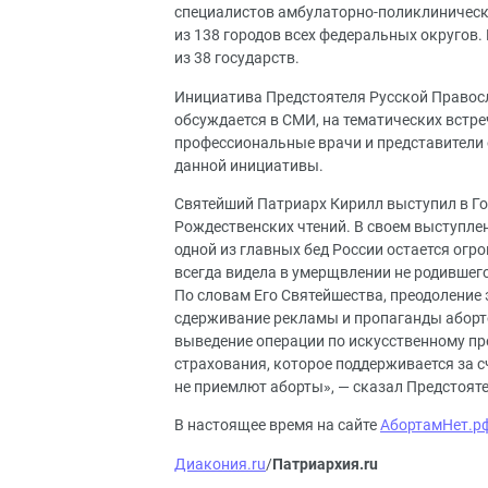
специалистов амбулаторно-поликлиническ
из 138 городов всех федеральных округов.
из 38 государств.
Инициатива Предстоятеля Русской Правос
обсуждается в СМИ, на тематических встре
профессиональные врачи и представители 
данной инициативы.
Святейший Патриарх Кирилл выступил в Го
Рождественских чтений. В своем выступле
одной из главных бед России остается огро
всегда видела в умерщвлении не родившего
По словам Его Святейшества, преодоление 
сдерживание рекламы и пропаганды аборт
выведение операции по искусственному п
страхования, которое поддерживается за с
не приемлют аборты», — сказал Предстояте
В настоящее время на сайте
АбортамНет.р
Диакония.ru
/
Патриархия.ru