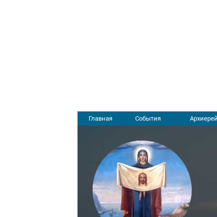
Главная
События
Архиерей