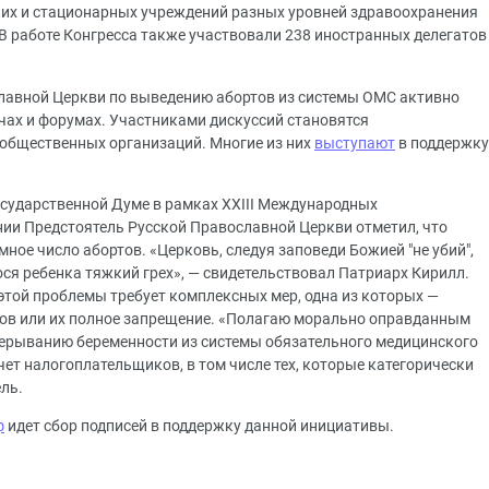
их и стационарных учреждений разных уровней здравоохранения
 В работе Конгресса также участвовали 238 иностранных делегатов
лавной Церкви по выведению абортов из системы ОМС активно
чах и форумах. Участниками дискуссий становятся
общественных организаций. Многие из них
выступают
в поддержку
сударственной Думе в рамках XXIII Международных
нии Предстоятель Русской Православной Церкви отметил, что
мное число абортов. «Церковь, следуя заповеди Божией "не убий",
ся ребенка тяжкий грех», — свидетельствовал Патриарх Кирилл.
этой проблемы требует комплексных мер, одна из которых —
ов или их полное запрещение. «Полагаю морально оправданным
рерыванию беременности из системы обязательного медицинского
чет налогоплательщиков, в том числе тех, которые категорически
ль.
ф
идет сбор подписей в поддержку данной инициативы.