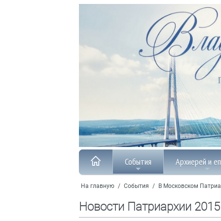
События
Архиерей и е
На главную
/
События
/
В Московском Патриа
Новости Патриархии 2015