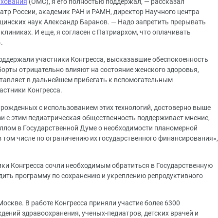
ахования
(ОМС), я его полностью поддержал, — рассказал
атр России, академик РАН и РАМН, директор Научного центра
цинских наук Александр Баранов. — Надо запретить прерывать
клиниках. И еще, я согласен с Патриархом, что оплачивать
.
оддержали участники Конгресса, высказавшие обеспокоенность
борты отрицательно влияют на состояние женского здоровья,
ставляет в дальнейшем прибегать к вспомогательным
астники Конгресса.
и рожденных с использованием этих технологий, достоверно выше
зи с этим педиатрическая общественность поддерживает мнение,
лом в Государственной Думе о необходимости планомерной
в том числе по ограничению их государственного финансирования»,
ики Конгресса сочли необходимым обратиться в Государственную
дить программу по сохранению и укреплению репродуктивного
Москве. В работе Конгресса приняли участие более 6300
дений здравоохранения, ученых-педиатров, детских врачей и