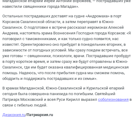
Магаданской епархии иерей Антоний Ворожеев, — пострадавших уже
навестили священники города Магадан».
Остальных пострадавших доставят на судне «Андромаха» в порт
Корсаков Сахалинской области, а затем переправят в Южно-
Сахалинск. О подготовке к встрече рассказал иеромонах Алексей
Андреев, настоятель храма Вознесения Господня города Корсаков: «Я
поговорил с таможенниками, и как только судно появится, нас
известят. Ориентировочно оно прибудет в понедельник-вторник, в
зависимости от погодных условий. Мы сразу поедем встречать, все
уже готовы — священники, психологи, врачи. Пострадавшие пробудут
в порту короткое время, и затем сразу же будут отправлены в Южно-
Сахалинск, где им будет оказана квалифицированная медицинская
помощь. Надеюсь, что после прибытия судна мы сможем помочь,
ободрить и поддержать пострадавших и их семьи».
В храмах Магаданской, Южно-Сахалинской и Курильской епархий
сегодня была совершена панихида по погибшим. Святейший
Патриарх Московский и всея Руси Кирилл выразил
соболезнования
в
связи с гибелью людей.
Диакония.ru
/
Патриархия.ru