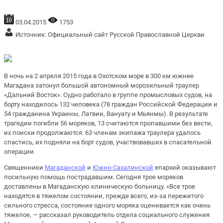
03.04.2015
1753
Источник:
Официальный сайт Русской Православной Церкви
В ночь на 2 апреля 2015 года в Охотском море в 300 км южнее
Магадана затонул большой автономный морозильный траулер
«Дальний Восток». Судно работало в группе промысловых судов, на
борту находилось 132 человека (78 граждан Российской Федерации и
54 гражданина Украины, Латвии, Вануату и Мьянмы). В результате
трагедии погибли 56 моряков, 13 считаются пропавшими без вести,
их поиски продолжаются. 63 членам экипажа траулера удалось
спастись, их подняли на борт судов, участвовавших в спасательной
операции.
Священники
Магаданской
и
Южно-Сахалинской
епархий оказывают
посильную помощь пострадавшим. Сегодня трое моряков
доставлены в Магаданскую клиническую больницу. «Все трое
находятся в тяжелом состоянии, прежде всего, из-за пережитого
сильного стресса, состояние одного моряка оценивается как очень
тяжелое, — рассказал руководитель отдела социального служения