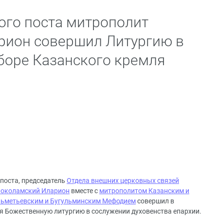
ого поста митрополит
рион совершил Литургию в
боре Казанского кремля
 поста, председатель
Отдела внешних церковных связей
локоламский Иларион
вместе с
митрополитом Казанским и
льметьевским и Бугульминским Мефодием
совершил в
я Божественную литургию в сослужении духовенства епархии.