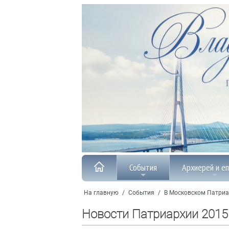
События
Архиерей и е
На главную
/
События
/
В Московском Патриа
Новости Патриархии 2015