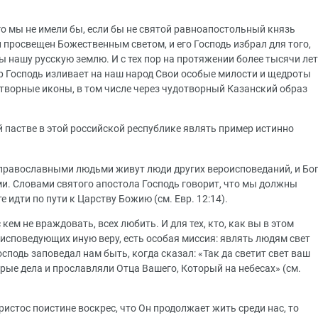
го мы не имели бы, если бы не святой равноапостольный князь
 просвещен Божественным светом, и его Господь избрал для того,
 нашу русскую землю. И с тех пор на протяжении более тысячи лет
р Господь изливает на наш народ Свои особые милости и щедроты
отворные иконы, в том числе через чудотворный Казанский образ
пастве в этой российской республике являть пример истинно
с православными людьми живут люди других вероисповеданий, и Бо
ми. Словами святого апостола Господь говорит, что мы должны
е идти по пути к Царству Божию (см. Евр. 12:14).
 кем не враждовать, всех любить. И для тех, кто, как вы в этом
 исповедующих иную веру, есть особая миссия: являть людям свет
сподь заповедал нам быть, когда сказал: «Так да светит свет ваш
ые дела и прославляли Отца Вашего, Который на небесах» (см.
Христос поистине воскрес, что Он продолжает жить среди нас, то