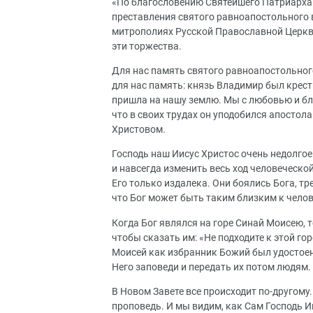
«По благословению Святейшего Патриарха 
преставления святого равноапостольного 
митрополиях Русской Православной Церкви
эти торжества.
Для нас память святого равноапостольног
для нас память: князь Владимир был крест
пришла на нашу землю. Мы с любовью и бл
что в своих трудах он уподобился апостола
Христовом.
Господь наш Иисус Христос очень недолгое
и навсегда изменить весь ход человеческой
Его только издалека. Они боялись Бога, тр
что Бог может быть таким близким к челов
Когда Бог являлся на горе Синай Моисею, 
чтобы сказать им: «Не подходите к этой го
Моисей как избранник Божий был удостоен 
Него заповеди и передать их потом людям.
В Новом Завете все происходит по-другому
проповедь. И мы видим, как Сам Господь 