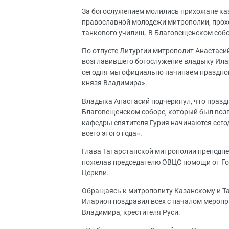
За богослужением молились прихожане каз
православной молодежи митрополии, проход
танкового училищ. В Благовещенском собо
По отпусте Литургии митрополит Анастаси
возглавившего богослужение владыку Илар
сегодня мы официально начинаем праздно
князя Владимира».
Владыка Анастасий подчеркнул, что празд
Благовещенском соборе, который был возв
кафедры святителя Гурия начинаются сего
всего этого года».
Глава Татарстанской митрополии преподне
пожелав председателю ОВЦС помощи от Гос
Церкви.
Обращаясь к митрополиту Казанскому и Т
Иларион поздравил всех с началом меропр
Владимира, крестителя Руси: