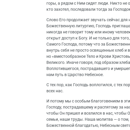
горы, а рядом с Ним сидят люди. Никто не о
кто захотел, последовали тогда за Господом
Слово Его продолжает звучать сейчас для н
Божественную литургию, Господь приглашае
никогда не говорит тому или иному человек
открыт доступ к Богу. И не только для тог
Самого Господа, потому что за Божествен
внутрь себя не просто освященные хлеб и 
но «вместообразное Тело и Крови Христовы
Великого. Иначе говоря, под образом хлеб
Воплотившегося, пострадавшего и умершего 
нам путь в Царство Небесное.
С тех пор, как Господь воплотился, с тех п
всех нас.
И потому мы с особым благоговением в эт
Господу, пострадавшему и распятому за на
чтобы Он пришел и вселился в нас, чтобы 
семьи, наши труды. Наша молитва — о том
Божественной благодатью, Небесным свето