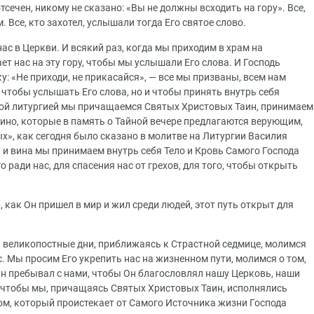
тсечен, никому не сказано: «Вы не должны всходить на гору». Все,
. Все, кто захотел, услышали тогда Его святое слово.
ас в Церкви. И всякий раз, когда мы приходим в храм на
т нас на эту гору, чтобы мы услышали Его слова. И Господь
у: «Не приходи, не прикасайся», — все мы призваны, всем нам
о, чтобы услышать Его слова, но и чтобы принять внутрь себя
ной литургией мы причащаемся Святых Христовых Таин, принимаем
вино, которые в память о Тайной вечере предлагаются верующим,
х», как сегодня было сказано в молитве на Литургии Василия
а и вина мы принимаем внутрь себя Тело и Кровь Самого Господа
ради нас, для спасения нас от грехов, для того, чтобы открыть
ор, как Он пришел в мир и жил среди людей, этот путь открыт для
и великопостные дни, приближаясь к Страстной седмице, молимся
с. Мы просим Его укрепить нас на жизненном пути, молимся о том,
Он пребывал с нами, чтобы Он благословлял нашу Церковь, наши
, чтобы мы, причащаясь Святых Христовых Таин, исполнялись
м, который проистекает от Самого Источника жизни Господа