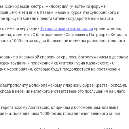
анских храмов, сестры милосердия, участники форума
ившего в эти дни в Казани, казаки, курсанты суворовского и
ре присутствовали представители государственной власти.
й от имени верующих
Татарстанской митрополии
приветствовал
иона, отметив: «С благословения Святейшего Патриарха Кирилла
вания 1000-летия со дня блаженной кончины равноапостольного
нование в Казанской епархии открылось богослужением в древнем
еден трудами и попечением святителя Гурия Казанского: «С
дня мероприятия, которые будут продолжаться на протяжении
с митрополиту Волоколамскому Илариону образ Креста Господня,
пода в несении нелегкого и ответственного послушания на благо
атарстанскому Анастасию, клирикам и богомольцам, владыка
иятий, посвященных 1000-летию преставления великого князя