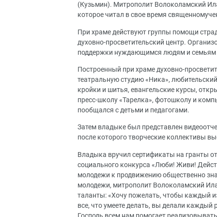
(Кузьмин). Митрополит Волоколамский Ил
которое читал в свое время священномуче
При храме действуют группы помощи стра
духовно-просветительский центр. Организ
поддержки нуждающимся людям и семьям 
Построенный при храме духовно-просветит
театральную студию «Ника», любительский
кройки и шитья, евангельские курсы, отк
пресс-школу «Тарелка», фотошколу и комп
пообщался с детьми и педагогами.
Затем владыке был представлен видеоотче
после которого творческие коллективы вы
Владыка вручил сертификаты на гранты о
социального конкурса «Люби! Живи! Дейст
молодежи к продвижению общественно зна
молодежи, митрополит Волоколамский Ила
таланты: «Хочу пожелать, чтобы каждый и
все, что умеете делать, вы делали каждый р
Господь всем нам помогает реализовывать 