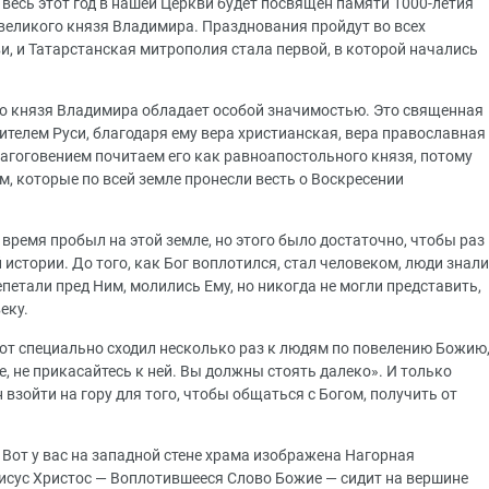
весь этот год в нашей Церкви будет посвящен памяти 1000-летия
великого князя Владимира. Празднования пройдут во всех
, и Татарстанская митрополия стала первой, в которой начались
о князя Владимира обладает особой значимостью. Это священная
ителем Руси, благодаря ему вера христианская, вера православная
агоговением почитаем его как равноапостольного князя, потому
м, которые по всей земле пронесли весть о Воскресении
 время пробыл на этой земле, но этого было достаточно, чтобы раз
 истории. До того, как Бог воплотился, стал человеком, люди знали
епетали пред Ним, молились Ему, но никогда не могли представить,
еку.
тот специально сходил несколько раз к людям по повелению Божию
ре, не прикасайтесь к ней. Вы должны стоять далеко». И только
взойти на гору для того, чтобы общаться с Богом, получить от
. Вот у вас на западной стене храма изображена Нагорная
Иисус Христос — Воплотившееся Слово Божие — сидит на вершине