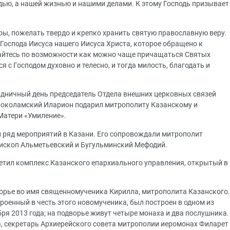
дью, а нашей жизнью и нашими делами. К этому Господь призывает
тры, пожелать твердо и крепко хранить святую православную веру.
 Господа Иисуса нашего Иисуса Христа, которое обращено к
райтесь по возможности как можно чаще причащаться Святых
я с Господом духовно и телесно, и тогда милость, благодать и
аздничный день председатель Отдела внешних церковных связей
околамский Иларион подарил митрополиту Казанскому и
Матери «Умиление».
л ряд мероприятий в Казани. Его сопровождали митрополит
пископ Альметьевский и Бугульминский Мефодий.
етил комплекс Казанского епархиального управления, открытый в
ворье во имя священномученика Кирилла, митрополита Казанского.
роенный в честь этого новомученика, был построен в одном из
ря 2013 года; на подворье живут четыре монаха и два послушника.
а, секретарь Архиерейского совета митрополии иеромонах Филарет