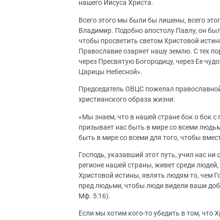
нашего Иисуса Христа.
Всего этого мы были бы лишены, всего это
Владимир. Подобно апостолу Павлу, он был
чтобы просветить светом Христовой истины
Православие озаряет нашу землю. С тех по
через Пресвятую Богородицу, через Ее чуд
Царицы Небесной».
Председатель ОВЦС пожелал православной 
христианского образа жизни:
«Мы знаем, что в нашей стране бок о бок 
призывает нас быть в мире со всеми людь
быть в мире со всеми для того, чтобы вмест
Господь, указавший этот путь, учил нас ни с
регионе нашей страны, живет среди людей,
Христовой истины, являть людям то, чем Го
пред людьми, чтобы люди видели ваши добр
Мф. 5:16).
Если мы хотим кого-то убедить в том, что 