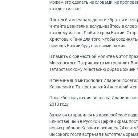
можем это сделать не словами, не пропове
каждого из нас.
Я хотел бы всем вам, дорогие братья и сес
Читайте Евангелие, вслушивайтесь в слово
каждому из нас. Любите храм Божий. Ста
Христовых Таин для того, чтобы соединятьс
помощь Божии будут со всеми нами».
В память о совместной молитве в этот пр
Московского Патриархата митрополит Вол
Татарстанскому Анастасию образ Божией 
В течение дня митрополит Иларион посети
Казанский и Татарстанский Анастасий и е
После богослужения владыка Иларион пос
2013 году.
Затем он отправился на архиерейское под
Единственный в Русской Церкви храм, пост
новых районов Казани и освящен 24 сентяб
Высокого гостя встречал настоятель храм