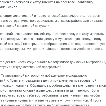
арион приложился к находящемуся на престоле Евангелию,
ник Кирилл.
дающим алкогольной и наркотической зависимостью, построен
овано сотрудничество с социальным отделом района для оказания
в тяжелой жизненной ситуации.
ельский центр «Апостол» объединяет воскресную школу «Начала»,
 хор академического пения, детскую музыкальную школу, школу
рытый лекторий непрерывного образования «Логос», православную
ьютерные курсы. Митрополит Иларион осмотрел учебные классы,
т о деятельности социального молодежного движения митрополии,
ступили с художественной программой.
т Татарстанской митрополии победителям молодежного
вуй!». Гранты учреждены в целях привлечения православной
чимых инициатив. Обращаясь к собравшейся в зале православной
рион призвал юношей и девушек развивать данные им от Бога
з вас чувствовал себя востребованным, реализованным, чтобы
аз лучше и лучше, а что еще не умеете — тому научились. И пусть
полученные от Него таланты на благо нашего Отечества,