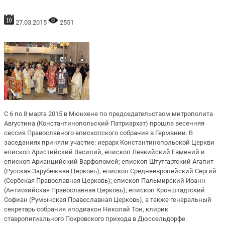
27.03.2015
2551
С 6 по 8 марта 2015 в Мюнхене по председательством митрополита
Августина (Константинопольский Патриархат) прошла весенняя
сессия Православного епископского собрания в Германии. В
заседаниях приняли участие: иерарх Константинопольской Церкви
епископ Аристийский Василий, епископ Левкийский Евмений и
епископ Арианцийский Варфоломей; епископ Штутгартский Агапит
(Русская Зарубежная Церковь); епископ Среднеевропейский Сергий
(Сербская Православная Церковь); епископ Пальмирский Иоанн
(Антиохийская Православная Церковь); епископ Кронштадтский
Софиан (Румынская Православная Церковь), а также генеральный
секретарь собрания иподиакон Николай Тон, клирик
ставропигиального Покровского прихода в Дюссельдорфе.