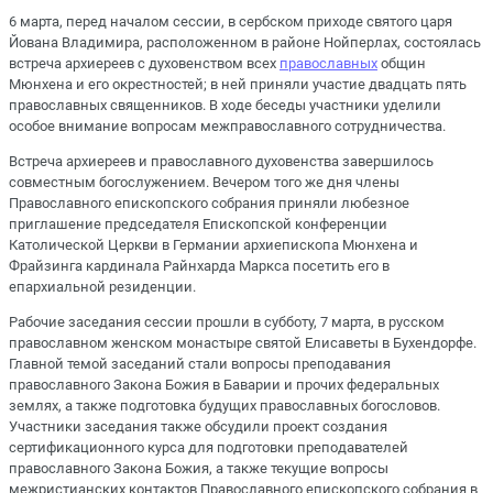
6 марта, перед началом сессии, в сербском приходе святого царя
Йована Владимира, расположенном в районе Нойперлах, состоялась
встреча архиереев с духовенством всех
православных
общин
Мюнхена и его окрестностей; в ней приняли участие двадцать пять
православных священников. В ходе беседы участники уделили
особое внимание вопросам межправославного сотрудничества.
Встреча архиереев и православного духовенства завершилось
совместным богослужением. Вечером того же дня члены
Православного епископского собрания приняли любезное
приглашение председателя Епископской конференции
Католической Церкви в Германии архиепископа Мюнхена и
Фрайзинга кардинала Райнхарда Маркса посетить его в
епархиальной резиденции.
Рабочие заседания сессии прошли в субботу, 7 марта, в русском
православном женском монастыре святой Елисаветы в Бухендорфе.
Главной темой заседаний стали вопросы преподавания
православного Закона Божия в Баварии и прочих федеральных
землях, а также подготовка будущих православных богословов.
Участники заседания также обсудили проект создания
сертификационного курса для подготовки преподавателей
православного Закона Божия, а также текущие вопросы
межристианских контактов Православного епископского собрания в