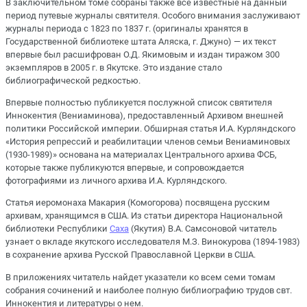
В заключительном томе собраны также все известные на данный
период путевые журналы святителя. Особого внимания заслуживают
журналы периода с 1823 по 1837 г. (оригиналы хранятся в
Государственной библиотеке штата Аляска, г. Джуно) — их текст
впервые был расшифрован О.Д. Якимовым и издан тиражом 300
экземпляров в 2005 г. в Якутске. Это издание стало
библиографической редкостью.
Впервые полностью публикуется послужной список святителя
Иннокентия (Вениаминова), предоставленный Архивом внешней
политики Российской империи. Обширная статья И.А. Курляндского
«История репрессий и реабилитации членов семьи Вениаминовых
(1930-1989)» основана на материалах Центрального архива ФСБ,
которые также публикуются впервые, и сопровождается
фотографиями из личного архива И.А. Курляндского.
Статья иеромонаха Макария (Комогорова) посвящена русским
архивам, хранящимся в США. Из статьи директора Национальной
библиотеки Республики
Саха
(Якутия) В.А. Самсоновой читатель
узнает о вкладе якутского исследователя М.З. Винокурова (1894-1983)
в сохранение архива Русской Православной Церкви в США.
В приложениях читатель найдет указатели ко всем семи томам
собрания сочинений и наиболее полную библиографию трудов свт.
Иннокентия и литературы о нем.