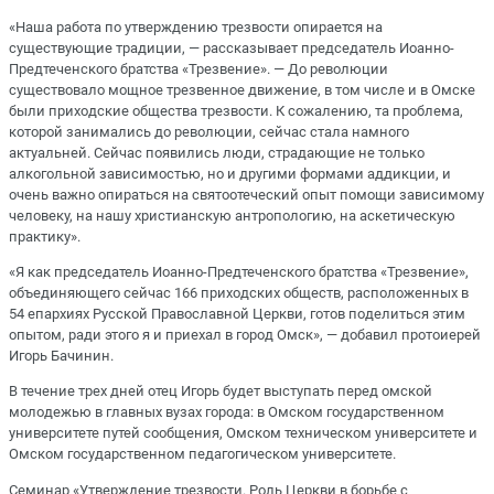
«Наша работа по утверждению трезвости опирается на
существующие традиции, — рассказывает председатель Иоанно-
Предтеченского братства «Трезвение». — До революции
существовало мощное трезвенное движение, в том числе и в Омске
были приходские общества трезвости. К сожалению, та проблема,
которой занимались до революции, сейчас стала намного
актуальней. Сейчас появились люди, страдающие не только
алкогольной зависимостью, но и другими формами аддикции, и
очень важно опираться на святоотеческий опыт помощи зависимому
человеку, на нашу христианскую антропологию, на аскетическую
практику».
«Я как председатель Иоанно-Предтеченского братства «Трезвение»,
объединяющего сейчас 166 приходских обществ, расположенных в
54 епархиях Русской Православной Церкви, готов поделиться этим
опытом, ради этого я и приехал в город Омск», — добавил протоиерей
Игорь Бачинин.
В течение трех дней отец Игорь будет выступать перед омской
молодежью в главных вузах города: в Омском государственном
университете путей сообщения, Омском техническом университете и
Омском государственном педагогическом университете.
Семинар «Утверждение трезвости. Роль Церкви в борьбе с