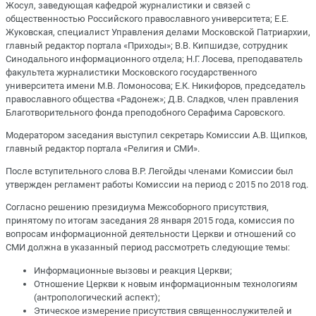
Жосул, заведующая кафедрой журналистики и связей с
общественностью Российского православного университета; Е.Е.
Жуковская, специалист Управления делами Московской Патриархии,
главный редактор портала «Приходы»; В.В. Кипшидзе, сотрудник
Синодального информационного отдела; Н.Г. Лосева, преподаватель
факультета журналистики Московского государственного
университета имени М.В. Ломоносова; Е.К. Никифоров, председатель
православного общества «Радонеж»; Д.В. Сладков, член правления
Благотворительного фонда преподобного Серафима Саровского.
Модератором заседания выступил секретарь Комиссии А.В. Щипков,
главный редактор портала «Религия и СМИ».
После вступительного слова В.Р. Легойды членами Комиссии был
утвержден регламент работы Комиссии на период с 2015 по 2018 год.
Согласно решению президиума Межсоборного присутствия,
принятому по итогам заседания 28 января 2015 года, комиссия по
вопросам информационной деятельности Церкви и отношений со
СМИ должна в указанный период рассмотреть следующие темы:
Информационные вызовы и реакция Церкви;
Отношение Церкви к новым информационным технологиям
(антропологический аспект);
Этическое измерение присутствия священнослужителей и