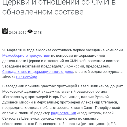
Церкви и отношений со СМИ в
обновленном составе
24.03.2015
2118
23 марта 2015 года в Москве состоялось первое заседание комиссии
Межсоборного присутствия
по вопросам информационной
деятельности Церкви и отношений со СМИ в обновленном составе.
Заседание возглавил председатель Комиссии, председатель
Синодального информационного отдела
, главный редактор журнала
«Фома»
В.Р. Легойда
.
В заседании приняли участие: протоиерей Павел Великанов, доцент
Московской духовной академии, главный редактор портала
«Богослов.ру»; протоиерей Игорь Пчелинцев, клирик Русской
духовной миссии в Иерусалиме; протоиерей Александр Степанов,
председатель отдела по благотворительности Санкт-Петербургской
епархии, главный редактор
радиостанции
«Град Петров»; иерей
Святослав Шевченко, руководитель отдела по связям с
общественностью Благовещенской епархии (дистанционно); Е.В.